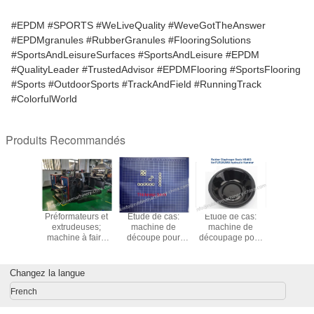
#EPDM #SPORTS #WeLiveQuality #WeveGotTheAnswer
#EPDMgranules #RubberGranules #FlooringSolutions
#SportsAndLeisureSurfaces #SportsAndLeisure #EPDM
#QualityLeader #TrustedAdvisor #EPDMFlooring #SportsFlooring
#Sports #OutdoorSports #TrackAndField #RunningTrack
#ColorfulWorld
Produits Recommandés
de cas:
Préformateurs et
Étude de cas:
Étude de cas:
Étude de
 projet
extrudeuses;
machine de
machine de
Machin
ines de
machine à faire
découpe pour
découpage pour
découpe
yage à
des bandes en
anneau en
les joints de
joints et 
u et à
caoutchouc tout
plastique;
diaphragme en
de roulem
gbo
en un; machine
coupeuse de
caoutchouc pour
précis
Changez la langue
universelle pour
joints en
FURUKAWA
les bandes en
plastique;
French
caoutchouc;
anneaux coupés;
préformateur de
joints coupés;