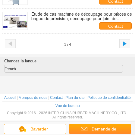
Contact
joints, les joints pour les joints pour les joints pour les
joints pour les joints pour les joints pour les joints.
Etude de cas:machine de découpage pour pièces de
bague de précision; découpage pour joint de
précision; découpage d'angle pour joint d'étanchéité
Contact
d'arbre
1 / 4
Changez la langue
French
Accueil
|
A propos de nous
|
Contact
|
Plan du site
|
Politique de confidentialité
Vue de bureau
Copyright © 2016 - 2026 INTER-CHINA RUBBER MACHINERY CO., LTD..
All rights reserved.
Bavarder
Demande de