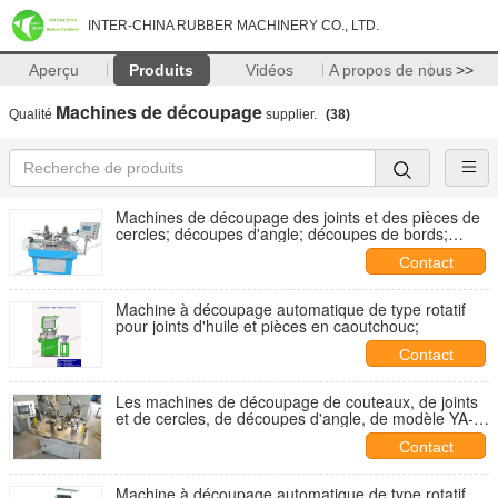
INTER-CHINA RUBBER MACHINERY CO., LTD.
Aperçu
Produits
Vidéos
A propos de nous
>>
Machines de découpage
Qualité
supplier.
(38)
Machines de découpage des joints et des pièces de
cercles; découpes d'angle; découpes de bords;
découpes flash; modèle YA-MM-200A
Contact
Machine à découpage automatique de type rotatif
pour joints d'huile et pièces en caoutchouc;
Contact
Les machines de découpage de couteaux, de joints
et de cercles, de découpes d'angle, de modèle YA-
MM-200B
Contact
Machine à découpage automatique de type rotatif