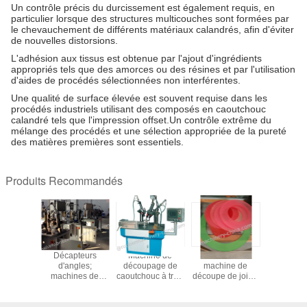
Un contrôle précis du durcissement est également requis, en
particulier lorsque des structures multicouches sont formées par
le chevauchement de différents matériaux calandrés, afin d'éviter
de nouvelles distorsions.
L'adhésion aux tissus est obtenue par l'ajout d'ingrédients
appropriés tels que des amorces ou des résines et par l'utilisation
d'aides de procédés sélectionnées non interférentes.
Une qualité de surface élevée est souvent requise dans les
procédés industriels utilisant des composés en caoutchouc
calandré tels que l'impression offset.Un contrôle extrême du
mélange des procédés et une sélection appropriée de la pureté
des matières premières sont essentiels.
Produits Recommandés
hines de
Décapteurs
Machine de
Étude de cas:
Machin
age de
d'angles;
découpage de
machine de
découpa
ux, de
machines de
caoutchouc à trois
découpe de joints
joints d'h
 et de
décapage
couteaux (version
TPU; découpe à
haute pré
es, de
d'angles;Tpu Seal
2013)
mandrel pour les
entière