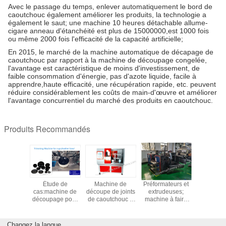
Avec le passage du temps, enlever automatiquement le bord de
caoutchouc également améliorer les produits, la technologie a
également le saut; une machine 10 heures détachable allume-
cigare anneau d'étanchéité est plus de 15000000,est 1000 fois
ou même 2000 fois l'efficacité de la capacité artificielle;
En 2015, le marché de la machine automatique de décapage de
caoutchouc par rapport à la machine de découpage congelée,
l'avantage est caractéristique de moins d'investissement, de
faible consommation d'énergie, pas d'azote liquide, facile à
apprendre,haute efficacité, une récupération rapide, etc. peuvent
réduire considérablement les coûts de main-d'œuvre et améliorer
l'avantage concurrentiel du marché des produits en caoutchouc.
Produits Recommandés
nes à
Étude de
Machine de
Préformateurs et
L'étude d
er des
cas:machine de
découpe de joints
extrudeuses;
OOO EP
es en
découpage pour
de caoutchouc à
machine à faire
chouc,
tasses/cuvette en
arbres jumeaux
des bandes en
perforer,
cuir, film en cuir
personnalisée;machine
caoutchouc tout
mpage
cuvette en cuir
de découpe à
en un; machine
Changez la langue