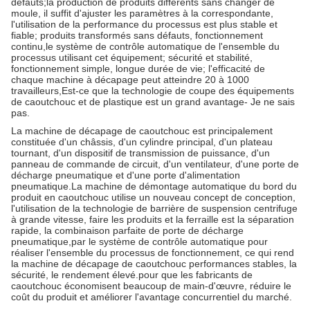
défauts;la production de produits différents sans changer de
moule, il suffit d'ajuster les paramètres à la correspondante,
l'utilisation de la performance du processus est plus stable et
fiable; produits transformés sans défauts, fonctionnement
continu,le système de contrôle automatique de l'ensemble du
processus utilisant cet équipement; sécurité et stabilité,
fonctionnement simple, longue durée de vie; l'efficacité de
chaque machine à décapage peut atteindre 20 à 1000
travailleurs,Est-ce que la technologie de coupe des équipements
de caoutchouc et de plastique est un grand avantage- Je ne sais
pas.
La machine de décapage de caoutchouc est principalement
constituée d'un châssis, d'un cylindre principal, d'un plateau
tournant, d'un dispositif de transmission de puissance, d'un
panneau de commande de circuit, d'un ventilateur, d'une porte de
décharge pneumatique et d'une porte d'alimentation
pneumatique.La machine de démontage automatique du bord du
produit en caoutchouc utilise un nouveau concept de conception,
l'utilisation de la technologie de barrière de suspension centrifuge
à grande vitesse, faire les produits et la ferraille est la séparation
rapide, la combinaison parfaite de porte de décharge
pneumatique,par le système de contrôle automatique pour
réaliser l'ensemble du processus de fonctionnement, ce qui rend
la machine de décapage de caoutchouc performances stables, la
sécurité, le rendement élevé.pour que les fabricants de
caoutchouc économisent beaucoup de main-d'œuvre, réduire le
coût du produit et améliorer l'avantage concurrentiel du marché.