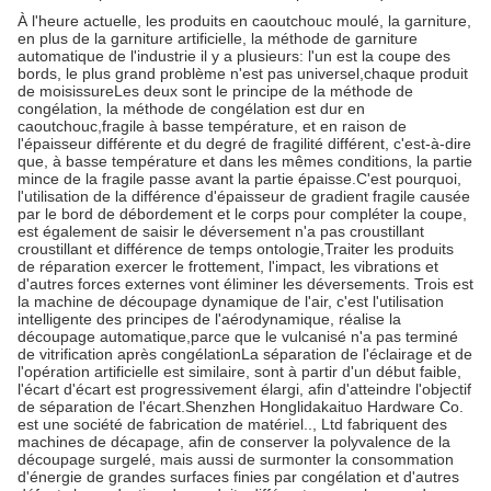
À l'heure actuelle, les produits en caoutchouc moulé, la garniture,
en plus de la garniture artificielle, la méthode de garniture
automatique de l'industrie il y a plusieurs: l'un est la coupe des
bords, le plus grand problème n'est pas universel,chaque produit
de moisissureLes deux sont le principe de la méthode de
congélation, la méthode de congélation est dur en
caoutchouc,fragile à basse température, et en raison de
l'épaisseur différente et du degré de fragilité différent, c'est-à-dire
que, à basse température et dans les mêmes conditions, la partie
mince de la fragile passe avant la partie épaisse.C'est pourquoi,
l'utilisation de la différence d'épaisseur de gradient fragile causée
par le bord de débordement et le corps pour compléter la coupe,
est également de saisir le déversement n'a pas croustillant
croustillant et différence de temps ontologie,Traiter les produits
de réparation exercer le frottement, l'impact, les vibrations et
d'autres forces externes vont éliminer les déversements. Trois est
la machine de découpage dynamique de l'air, c'est l'utilisation
intelligente des principes de l'aérodynamique, réalise la
découpage automatique,parce que le vulcanisé n'a pas terminé
de vitrification après congélationLa séparation de l'éclairage et de
l'opération artificielle est similaire, sont à partir d'un début faible,
l'écart d'écart est progressivement élargi, afin d'atteindre l'objectif
de séparation de l'écart.Shenzhen Honglidakaituo Hardware Co.
est une société de fabrication de matériel.., Ltd fabriquent des
machines de décapage, afin de conserver la polyvalence de la
découpage surgelé, mais aussi de surmonter la consommation
d'énergie de grandes surfaces finies par congélation et d'autres