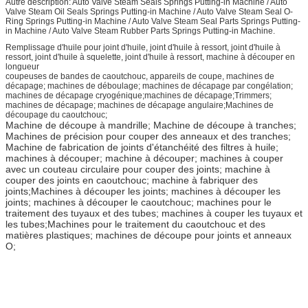
Autre description: Auto Valve Steam Seals Springs Putting-in Machine / Auto
Valve Steam Oil Seals Springs Putting-in Machine / Auto Valve Steam Seal O-
Ring Springs Putting-in Machine / Auto Valve Steam Seal Parts Springs Putting-
in Machine / Auto Valve Steam Rubber Parts Springs Putting-in Machine.
Remplissage d'huile pour joint d'huile, joint d'huile à ressort, joint d'huile à
ressort, joint d'huile à squelette, joint d'huile à ressort, machine à découper en
longueur
coupeuses de bandes de caoutchouc, appareils de coupe, machines de
décapage; machines de déboulage; machines de décapage par congélation;
machines de décapage cryogénique;machines de décapage;Trimmers;
machines de décapage; machines de décapage angulaire;Machines de
découpage du caoutchouc;
Machine de découpe à mandrille; Machine de découpe à tranches;
Machines de précision pour couper des anneaux et des tranches;
Machine de fabrication de joints d'étanchéité des filtres à huile;
machines à découper; machine à découper; machines à couper
avec un couteau circulaire pour couper des joints; machine à
couper des joints en caoutchouc; machine à fabriquer des
joints;
Machines à découper les joints; machines à découper les
joints; machines à découper le caoutchouc; machines pour le
traitement des tuyaux et des tubes; machines à couper les tuyaux et
les tubes;Machines pour le traitement du caoutchouc et des
matières plastiques; machines de découpe pour joints et anneaux
O;