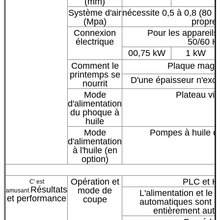
(mm)
Système d'air
nécessite 0,5 à 0,8 (80 p
(Mpa)
propre;
Connexion
Pour les appareils
électrique
50/60 H
00,75 kW
1 kW
Comment le
Plaque magn
printemps se
D'une épaisseur n'ex
nourrit
Mode
Plateau vib
d'alimentation
du phoque à
huile
Mode
Pompes à huile de
d'alimentation
à l'huile (en
option)
Opération et
PLC et H
C' est
Résultats
mode de
amusant.
L'alimentation et le
et performance
coupe
automatiques sont 
entièrement auto