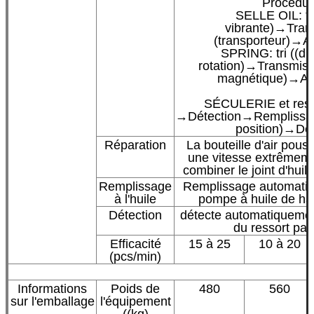
Procédur
SELLE OIL: tri
vibrante)→Tran
(transporteur)→Al
SPRING: tri ((dis
rotation)→Transmissi
magnétique)→Ali
SÉCULERIE et res
→Détection→Remplissage
position)→Dé
Réparation
La bouteille d'air pous
une vitesse extrêmeme
combiner le joint d'huile
Remplissage
Remplissage automatiqu
à l'huile
pompe à huile de hau
Détection
détecte automatiqueme
du ressort par
Efficacité
15 à 25
10 à 20
(pcs/min)
Informations
Poids de
480
560
sur l'emballage
l'équipement
((kg)