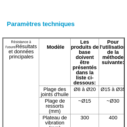
Paramètres techniques
Les
Pour
Résistance à
Résultats
Modèle
produits de
l'utilisation
l'usure
et données
base
de la
principales
doivent
méthode
être
suivante:
présentés
dans la
liste ci-
dessous:
Plage des
Ø8 à Ø20
Ø15 à Ø35
joints d'huile
Plage de
~Ø15
~Ø30
ressorts
(mm)
Plateau de
300
400
vibration