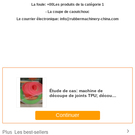
La foule: +
00
Les produits de la catégorie 1
- La coupe de caoutchouc
Le courrier électronique: info@rubbermachinery-china.com
Étude de cas: machine de
découpe de joints TPU; découpe
à mandrel pour les joints
TPU/CPU/MPU; coupeuse à
joints; coupeuse à laveuse
Continuer
Les best-sellers
Plus