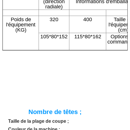
(direction
Informations d'emballa
radiale)
Poids de
320
400
Taille 
l'équipement
l'équipe
(KG)
(cm)
105*80*152
115*80*162
Options
command
Nombre de têtes ;
Taille de la plage de coupe ;
Couleur de la machine ;