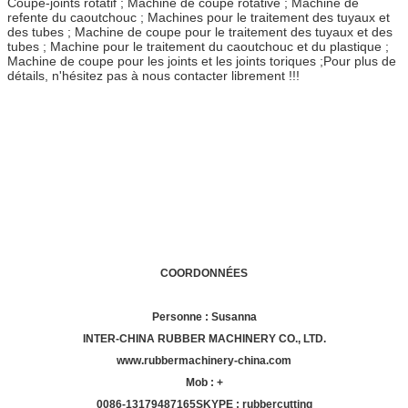
Coupe-joints rotatif ; Machine de coupe rotative ; Machine de
refente du caoutchouc ; Machines pour le traitement des tuyaux et
des tubes ; Machine de coupe pour le traitement des tuyaux et des
tubes ; Machine pour le traitement du caoutchouc et du plastique ;
Machine de coupe pour les joints et les joints toriques ;
Pour plus de
détails, n'hésitez pas à nous contacter librement !!!
COORDONNÉES
Personne : Susanna
INTER-CHINA RUBBER MACHINERY CO., LTD.
www.rubbermachinery-china.com
Mob : +
00
86-13179487165
SKYPE : rubbercutting