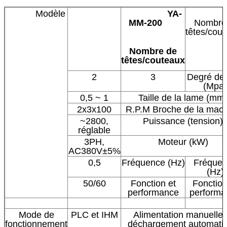
Modèle
YA-
MM-200
Nombre
têtes/cou
Nombre de
têtes/couteaux
2
3
Degré de 
(Mpa)
0,5 ~ 1
Taille de la lame (mm
2x3x100
R.P.M Broche de la mac
~2800,
Puissance (tension)
réglable
3PH,
Moteur (kW)
AC380V±5%
0,5
Fréquence (Hz)
Fréque
(Hz)
50/60
Fonction et
Fonction
performance
performa
Mode de
PLC et IHM
Alimentation manuelle 
fonctionnement
déchargement automati