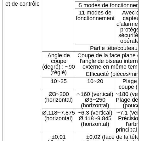
et de contrôle
5 modes de fonctionnem
11 modes de
Avec d
fonctionnement
capteu
d'alarme 
protéger
sécurité
opérate
Partie tête/couteau
Angle de
Coupe de la face plane e
coupe
l'angle de biseau interne
(degré) : ~90
externe en même temp
(réglé)
Efficacité (pièces/min
10~25
10~20
Plage 
coupe (
Ø3~200
~160 (vertical)
~180 (vert
(horizontal)
Ø3~250
Plage de t
(horizontal)
(pouce
Ø.118~7.875
~6.3 (vertical)
~7.1 (vert
(horizontal)
Ø.118~9.845
Précisio
(horizontal)
l'arbr
principal
±0,01
±0,02 (face de la tête