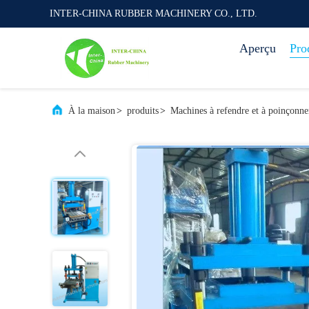
INTER-CHINA RUBBER MACHINERY CO., LTD.
Aperçu
Pro
À la maison
>
produits
>
Machines à refendre et à poinçonne