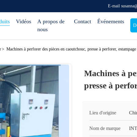
E-mail susanna
duits
Vidéos
A propos de
Contact
Événements
D
nous
r
>
Machines à perforer des pièces en caoutchouc, presse à perforer, estampage
Machines à per
presse à perfo
Lieu d'origine
Chi
Nom de marque
IN