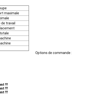
coupe
ort maximale
ximale
e de travail
placement
totale
machine
 machine
Options de commande :
nt !!!
nt !!!
nt !!!