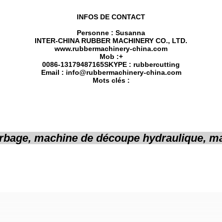
INFOS DE CONTACT
Personne : Susanna
INTER-CHINA RUBBER MACHINERY CO., LTD.
www.rubbermachinery-china.com
Mob :+
00
86-13179487165
SKYPE : rubbercutting
Email : info@rubbermachinery-china.com
Mots clés :
bage, machine de découpe hydraulique, ma