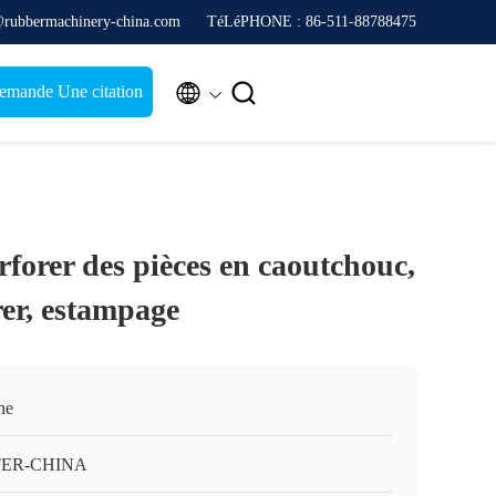
@rubbermachinery-china.com
TéLéPHONE : 86-511-88788475


emande Une citation
forer des pièces en caoutchouc,
rer, estampage
ne
TER-CHINA