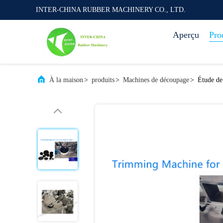
INTER-CHINA RUBBER MACHINERY CO., LTD.
Aperçu
Pro
À la maison
>
produits
>
Machines de découpage
>
Étude de