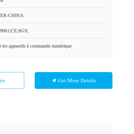
ne
TER-CHINA
9001;CE;SGS;
r les appareils à commande numérique
ter
Get More Details