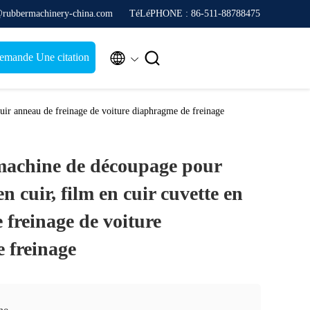
@rubbermachinery-china.com
TéLéPHONE : 86-511-88788475


emande Une citation
cuir anneau de freinage de voiture diaphragme de freinage
machine de découpage pour
en cuir, film en cuir cuvette en
 freinage de voiture
 freinage