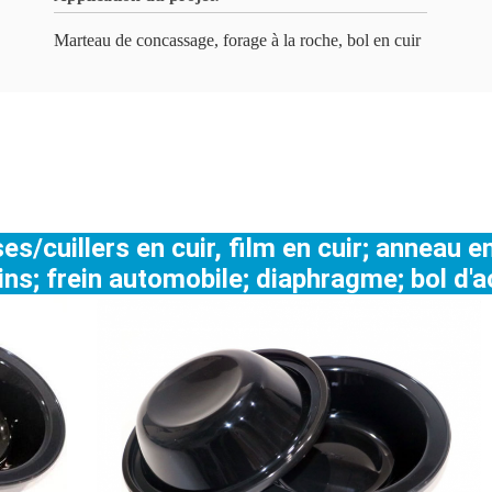
Marteau de concassage, forage à la roche, bol en cuir
cuillers en cuir, film en cuir; anneau en c
eins; frein automobile; diaphragme; bol d'