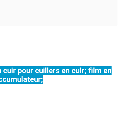
uir pour cuillers en cuir; film en
accumulateur;