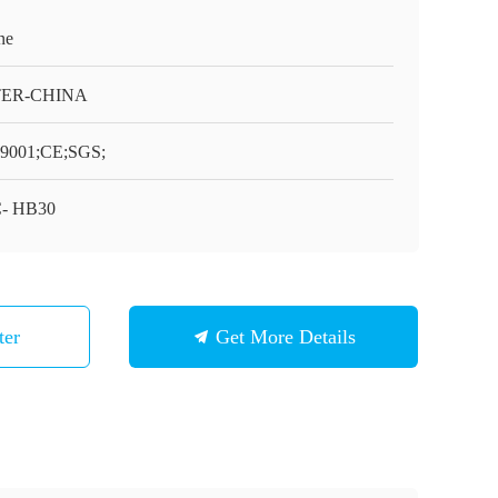
ne
TER-CHINA
9001;CE;SGS;
- HB30
ter
Get More Details