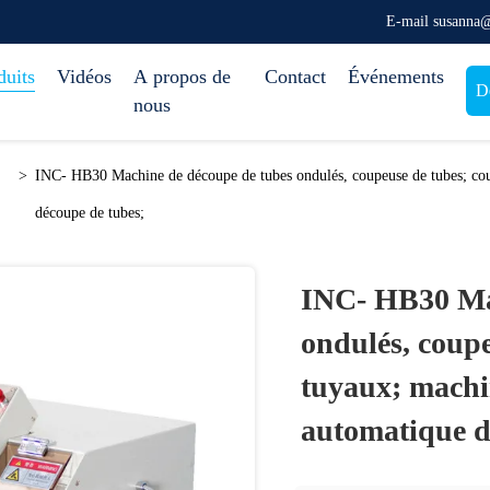
E-mail susanna
duits
Vidéos
A propos de
Contact
Événements
D
nous
>
INC- HB30 Machine de découpe de tubes ondulés, coupeuse de tubes; co
découpe de tubes;
INC- HB30 Ma
ondulés, coup
tuyaux; machi
automatique d