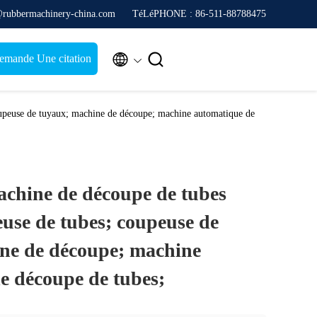
@rubbermachinery-china.com
TéLéPHONE : 86-511-88788475


emande Une citation
upeuse de tuyaux; machine de découpe; machine automatique de
chine de découpe de tubes
euse de tubes; coupeuse de
ne de découpe; machine
e découpe de tubes;