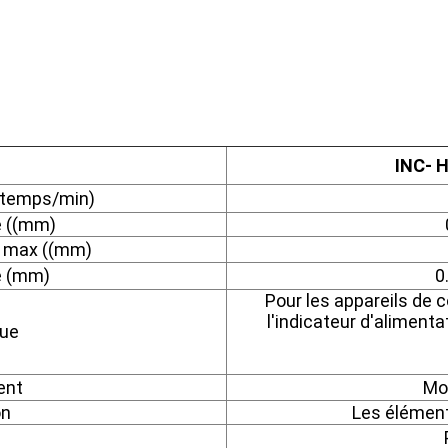
INC- 
(temps/min)
e ((mm)
r max ((mm)
e (mm)
0
Pour les appareils de 
l'indicateur d'alimenta
que
ent
Mo
on
Les élément