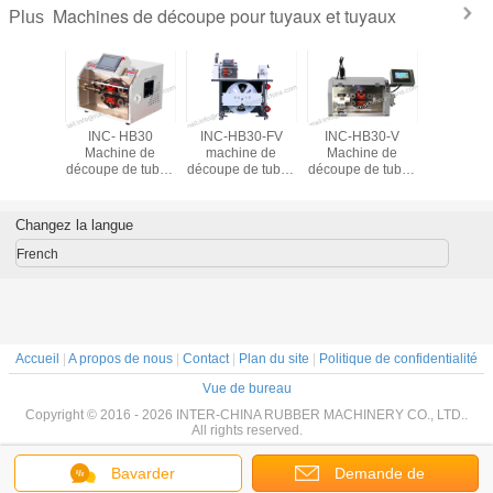
Machines de découpe pour tuyaux et tuyaux
Plus
HB30-V
machines de
Étude de cas:
INC- HB60
INC-
ine de
découpe à la
couper des
Machine de
Machi
 de tubes
longueur pour
joints/sérailles/falps
découpe de tubes
découpe 
ulés à
tuyaux et tuyaux,
d'une épaisseur
ondulés,
ondu
onnement
coupeuses de
de 5 mm sur un
coupeuse de
coupe
, coupeuse
tuyaux; machines
tube en silicone
tubes; coupeuse
tubes; 
Changez la langue
s; Machine
de découpe;
mousseux
de tuyaux;
de tu
tique de
machines
extrudé;
machine de
machi
French
upe de
automatiques de
coupeuse de
découpe;
déco
ubes;
découpe de
tuyaux; machine à
machine
mac
tubes;
découper;
automatique de
automat
découpe de
décou
tubes;
tub
Accueil
|
A propos de nous
|
Contact
|
Plan du site
|
Politique de confidentialité
Vue de bureau
Copyright © 2016 - 2026 INTER-CHINA RUBBER MACHINERY CO., LTD..
All rights reserved.
Bavarder
Demande de