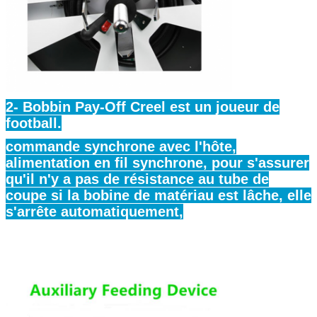
2- Bobbin Pay-Off Creel est un joueur de
football.
SOUMETTRE
commande synchrone avec l'hôte,
alimentation en fil synchrone, pour s'assurer
qu'il n'y a pas de résistance au tube de
coupe si la bobine de matériau est lâche, elle
s'arrête automatiquement,