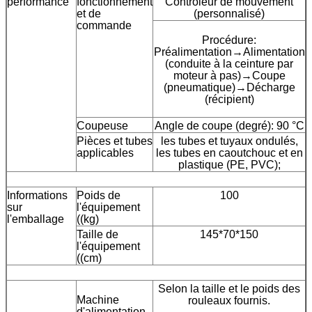
performance
fonctionnement
Contrôleur de mouvement
et de
(personnalisé)
commande
Procédure:
Préalimentation→Alimentation
(conduite à la ceinture par
moteur à pas)→Coupe
(pneumatique)→Décharge
(récipient)
Coupeuse
Angle de coupe (degré): 90 °C
Pièces et tubes
les tubes et tuyaux ondulés,
applicables
les tubes en caoutchouc et en
plastique (PE, PVC);
Informations
Poids de
100
sur
l'équipement
l'emballage
((kg)
Taille de
145*70*150
l'équipement
((cm)
Selon la taille et le poids des
Machine
rouleaux fournis.
d'alimentation