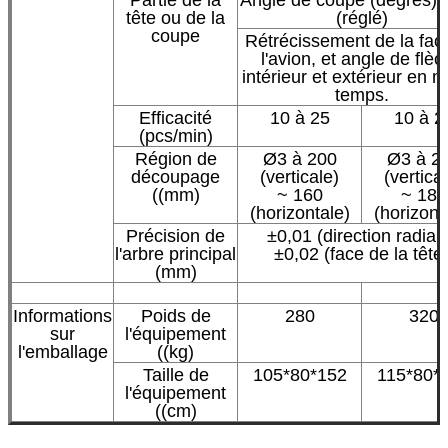
Partie de la
Angle de coupe (degrés):
tête ou de la
(réglé)
coupe
Rétrécissement de la fac
l'avion, et angle de flèc
intérieur et extérieur en
temps.
Efficacité
10 à 25
10 à 2
(pcs/min)
Région de
Ø3 à 200
Ø3 à 2
découpage
(verticale)
(vertica
((mm)
~ 160
~ 180
(horizontale)
(horizont
Précision de
±0,01 (direction radial
l'arbre principal
±0,02 (face de la tête
(mm)
Informations
Poids de
280
320
sur
l'équipement
l'emballage
((kg)
Taille de
105*80*152
115*80*
l'équipement
((cm)