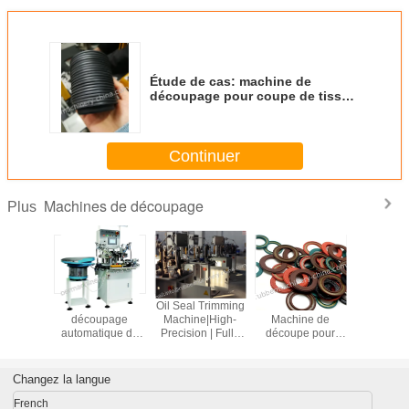
Étude de cas: machine de
découpage pour coupe de tissu,
joints hydrauliques à piston et
joints; découpage d'angle;
Continuer
Machines de découpage
Plus
hines de
Machine à
Oil Seal Trimming
Étude de cas :
Machin
age de
découpage
Machine|High-
Machine de
découpa
ux, de
automatique de
Precision | Fully
découpe pour
joints e
 et de
type rotatif pour
Automated |
joints et flasques
pièces de 
es, de
joints d'huile et
Industrial-Grade
de roulements de
découpes d
 d'angle,
pièces en
Solution
précision
découp
Changez la langue
èle YA-
caoutchouc;Machine
bords; d
200B
à découpage
flash; mod
French