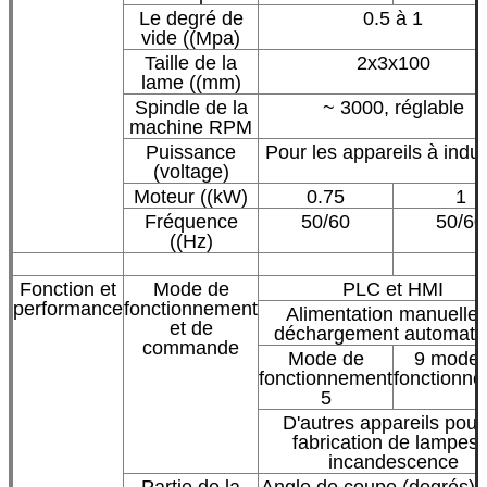
Le degré de
0.5 à 1
vide ((Mpa)
Taille de la
2x3x100
lame ((mm)
Spindle de la
~ 3000, réglable
machine RPM
Puissance
Pour les appareils à indu
(voltage)
Moteur ((kW)
0.75
1
Fréquence
50/60
50/60
((Hz)
Fonction et
Mode de
PLC et HMI
performance
fonctionnement
Alimentation manuelle 
et de
déchargement automati
commande
Mode de
9 mode 
fonctionnement
fonctionn
5
D'autres appareils pour 
fabrication de lampes 
incandescence