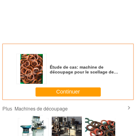
Étude de cas: machine de
découpage pour le scellage des
poussières, le scellage des
essuie-glaces, le scellage des
poussières DSI. LBI. LBH. DKI.
Continuer
DWI. DWIR. DKBI.
Machines de découpage
Plus