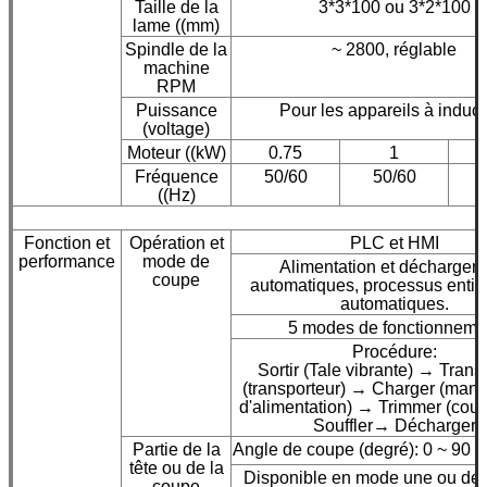
Taille de la
3*3*100 ou 3*2*100
lame ((mm)
Spindle de la
~ 2800, réglable
machine
RPM
Puissance
Pour les appareils à induct
(voltage)
Moteur ((kW)
0.75
1
Fréquence
50/60
50/60
((Hz)
Fonction et
Opération et
PLC et HMI
performance
mode de
Alimentation et déchargem
coupe
automatiques, processus enti
automatiques.
5 modes de fonctionneme
Procédure:
Sortir (Tale vibrante) → Trans
(transporteur) → Charger (mani
d'alimentation) → Trimmer (cou
Souffler→ Décharger
Partie de la
Angle de coupe (degré): 0 ~ 90 °C
tête ou de la
Disponible en mode une ou deu
coupe