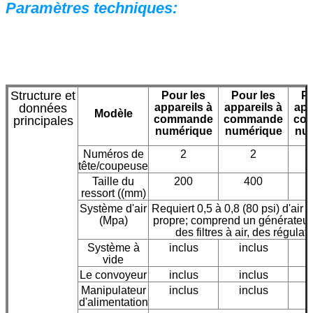
Paramètres techniques:
Structure et
Pour les
Pour les
Po
données
appareils à
appareils à
app
Modèle
commande
commande
co
principales
numérique
numérique
nu
Numéros de
2
2
tête/coupeuse
Taille du
200
400
ressort ((mm)
Système d'air
Requiert 0,5 à 0,8 (80 psi) d'air
(Mpa)
propre; comprend un générateur 
des filtres à air, des régulat
Système à
inclus
inclus
vide
Le convoyeur
inclus
inclus
Manipulateur
inclus
inclus
d'alimentation