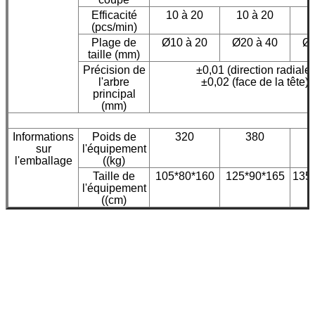
Efficacité
10 à 20
10 à 20
1
(pcs/min)
Plage de
Ø10 à 20
Ø20 à 40
Ø4
taille (mm)
Précision de
±0,01 (direction radiale)
l'arbre
±0,02 (face de la tête)
principal
(mm)
Informations
Poids de
320
380
sur
l'équipement
l'emballage
((kg)
Taille de
105*80*160
125*90*165
135
l'équipement
((cm)