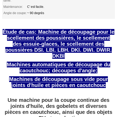
lame:
Maintenance:
C' est facile.
Angle de coupe:
~ 90 degrés
Étude de cas: Machine de découpage pour le
scellement des poussières, le scellement
des essuie-glaces, le scellement des
poussières DSI. LBI. LBH. DKI. DWI. DWIR.
DKBI
Machines automatiques de découpage du
caoutchouc; découpes d'angle;
Machines de découpage sous vide pour
joints d'huile et pièces en caoutchouc
Une machine pour la coupe continue des
joints d'huile, des gobelets et diverses
pièces en caoutchouc, ainsi que des objets