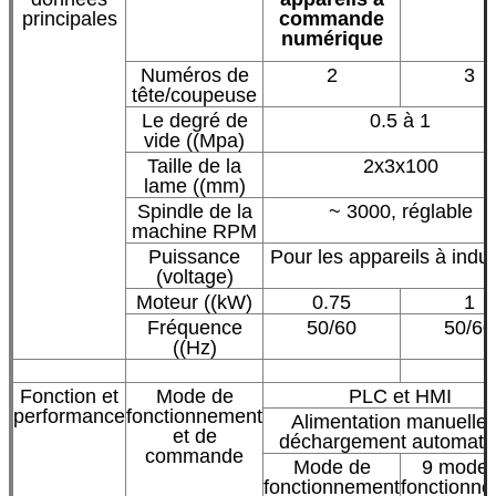
principales
commande
numérique
Numéros de
2
3
tête/coupeuse
Le degré de
0.5 à 1
vide ((Mpa)
Taille de la
2x3x100
lame ((mm)
Spindle de la
~ 3000, réglable
machine RPM
Puissance
Pour les appareils à indu
(voltage)
Moteur ((kW)
0.75
1
Fréquence
50/60
50/60
((Hz)
Fonction et
Mode de
PLC et HMI
performance
fonctionnement
Alimentation manuelle 
et de
déchargement automati
commande
Mode de
9 mode 
fonctionnement
fonctionn