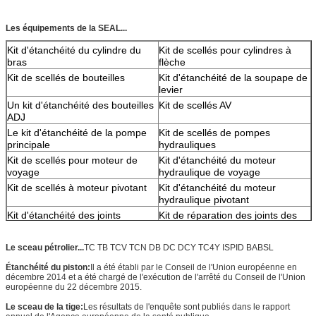
Les équipements de la SEAL...
Kit d'étanchéité du cylindre du
Kit de scellés pour cylindres à
bras
flèche
Kit de scellés de bouteilles
Kit d'étanchéité de la soupape de
levier
Un kit d'étanchéité des bouteilles
Kit de scellés AV
ADJ
Le kit d'étanchéité de la pompe
Kit de scellés de pompes
principale
hydrauliques
Kit de scellés pour moteur de
Kit d'étanchéité du moteur
voyage
hydraulique de voyage
Kit de scellés à moteur pivotant
Kit d'étanchéité du moteur
hydraulique pivotant
Kit d'étanchéité des joints
Kit de réparation des joints des
centraux
pompes à engrenages
Kit de scellés de soupape pilote
Kit de scellés de soupape de
Le sceau pétrolier...
TC TB TCV TCN DB DC DCY TC4Y ISPID BABSL
commande
Étanchéité du piston:
Il a été établi par le Conseil de l'Union européenne en
Kit de réparation des joints des
décembre 2014 et a été chargé de l'exécution de l'arrêté du Conseil de l'Union
pompes à engrenages
européenne du 22 décembre 2015.
Le sceau de la tige:
Les résultats de l'enquête sont publiés dans le rapport