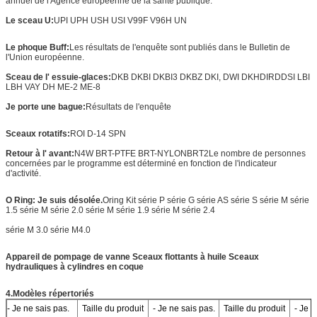
annuel de l'Agence européenne de la santé publique.
Le sceau U:
UPI UPH USH USI V99F V96H UN
Le phoque Buff:
Les résultats de l'enquête sont publiés dans le Bulletin de
l'Union européenne.
Sceau de l' essuie-glaces:
DKB DKBI DKBI3 DKBZ DKI, DWI DKH
DIRD
DSI LBI
LBH VAY DH ME-2 ME-8
Je porte une bague:
Résultats de l'enquête
Sceaux rotatifs:
ROI D-14 SPN
Retour à l' avant:
N4W BRT-PTFE BRT-NYLON
BRT2
Le nombre de personnes
concernées par le programme est déterminé en fonction de l'indicateur
d'activité.
O Ring: Je suis désolée.
Oring Kit série P série G série AS série S série M série
1.5 série M série 2.0 série M série 1.9 série M série 2.4
série M 3.0 série M4.0
Appareil de pompage de vanne
Sceaux flottants à huile Sceaux
hydrauliques à cylindres en coque
4.
Modèles répertoriés
- Je ne sais pas.
Taille du produit
- Je ne sais pas.
Taille du produit
- Je n