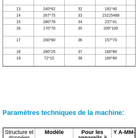
13
240*62
32
191*40
14
267*75
33
15225488
15
280*78
34
237*41
16
170*70
35
200*100
17
200*90
36
157*70
18
280*25
37
160*80
19
72*15
38
160*80
Paramètres techniques de la machine:
Structure et
Modèle
Pour les
Y A-MM-
données
appareils à