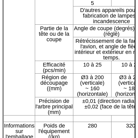
5
D'autres appareils pour 
fabrication de lampes 
incandescence
Partie de la
Angle de coupe (degrés):
tête ou de la
(réglé)
coupe
Rétrécissement de la fac
l'avion, et angle de flèc
intérieur et extérieur en
temps.
Efficacité
10 à 25
10 à 2
(pcs/min)
Région de
Ø3 à 200
Ø3 à 2
découpage
(verticale)
(vertica
((mm)
~ 160
~ 180
(horizontale)
(horizont
Précision de
±0,01 (direction radial
l'arbre principal
±0,02 (face de la tête
(mm)
Informations
Poids de
280
320
sur
l'équipement
l'emballage
((kg)