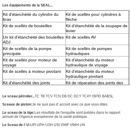
Les équipements de la SEAL...
Kit d'étanchéité du cylindre du
Kit de scellés pour cylindres à
bras
flèche
Kit de scellés de bouteilles
Kit d'étanchéité de la soupape de
levier
Un kit d'étanchéité des bouteilles
Kit de scellés AV
ADJ
Kit de scellés de la pompe
Kit de scellés de pompes
principale
hydrauliques
Kit de scellés pour moteur de
Kit d'étanchéité du moteur
voyage
hydraulique de voyage
Kit de scellés à moteur pivotant
Kit d'étanchéité du moteur
hydraulique pivotant
Kit d'étanchéité des joints
Kit de réparation des joints des
centraux
pompes à engrenages
Kit de scellés de soupape pilote
Kit de scellés de soupape de
Le sceau pétrolier...
TC TB TCV TCN DB DC DCY TC4Y ISPID BABSL
commande
Sceaux de piston:
Je ne suis pas d' accord avec ce que vous dites.
Kit de réparation des joints des
pompes à engrenages
Le sceau de la tige:
Les résultats de l'enquête sont publiés dans le rapport
annuel de l'Agence européenne de la santé publique.
Le Sceau de l' U:
UPI UPH USH USI V99F V96H UN