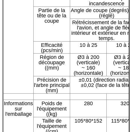
incandescence
Partie de la
Angle de coupe (degrés):
tête ou de la
(réglé)
coupe
Rétrécissement de la fac
l'avion, et angle de flèc
intérieur et extérieur en
temps.
Efficacité
10 à 25
10 à 2
(pcs/min)
Région de
Ø3 à 200
Ø3 à 2
découpage
(verticale)
(vertica
((mm)
~ 160
~ 180
(horizontale)
(horizont
Précision de
±0,01 (direction radial
l'arbre principal
±0,02 (face de la tête
(mm)
Informations
Poids de
280
320
sur
l'équipement
l'emballage
((kg)
Taille de
105*80*152
115*80*
l'équipement
((cm)