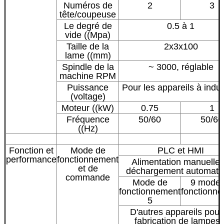
Numéros de
2
3
tête/coupeuse
Le degré de
0.5 à 1
vide ((Mpa)
Taille de la
2x3x100
lame ((mm)
Spindle de la
~ 3000, réglable
machine RPM
Puissance
Pour les appareils à indu
(voltage)
Moteur ((kW)
0.75
1
Fréquence
50/60
50/60
((Hz)
Fonction et
Mode de
PLC et HMI
performance
fonctionnement
Alimentation manuelle 
et de
déchargement automati
commande
Mode de
9 mode 
fonctionnement
fonctionn
5
D'autres appareils pour 
fabrication de lampes 