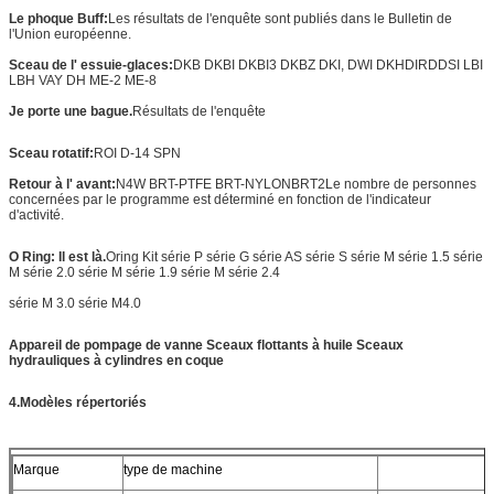
Le phoque Buff:
Les résultats de l'enquête sont publiés dans le Bulletin de
l'Union européenne.
Sceau de l' essuie-glaces:
DKB DKBI DKBI3 DKBZ DKI, DWI DKH
DIRD
DSI LBI
LBH VAY DH ME-2 ME-8
Je porte une bague.
Résultats de l'enquête
Sceau rotatif:
ROI D-14 SPN
Retour à l' avant:
N4W BRT-PTFE BRT-NYLON
BRT2
Le nombre de personnes
concernées par le programme est déterminé en fonction de l'indicateur
d'activité.
O Ring: Il est là.
Oring Kit série P série G série AS série S série M série 1.5 série
M série 2.0 série M série 1.9 série M série 2.4
série M 3.0 série M4.0
Appareil de pompage de vanne
Sceaux flottants à huile Sceaux
hydrauliques à cylindres en coque
4.
Modèles répertoriés
Marque
type de machine