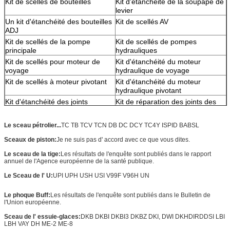
Kit de scellés de bouteilles
Kit d'étanchéité de la soupape de
levier
Un kit d'étanchéité des bouteilles
Kit de scellés AV
ADJ
Kit de scellés de la pompe
Kit de scellés de pompes
principale
hydrauliques
Kit de scellés pour moteur de
Kit d'étanchéité du moteur
voyage
hydraulique de voyage
Kit de scellés à moteur pivotant
Kit d'étanchéité du moteur
hydraulique pivotant
Kit d'étanchéité des joints
Kit de réparation des joints des
centraux
pompes à engrenages
Kit de scellés de soupape pilote
Kit de scellés de soupape de
Le sceau pétrolier...
TC TB TCV TCN DB DC DCY TC4Y ISPID BABSL
commande
Sceaux de piston:
Je ne suis pas d' accord avec ce que vous dites.
Kit de réparation des joints des
pompes à engrenages
Le sceau de la tige:
Les résultats de l'enquête sont publiés dans le rapport
annuel de l'Agence européenne de la santé publique.
Le Sceau de l' U:
UPI UPH USH USI V99F V96H UN
Le phoque Buff:
Les résultats de l'enquête sont publiés dans le Bulletin de
l'Union européenne.
Sceau de l' essuie-glaces:
DKB DKBI DKBI3 DKBZ DKI, DWI DKH
DIRD
DSI LBI
LBH VAY DH ME-2 ME-8