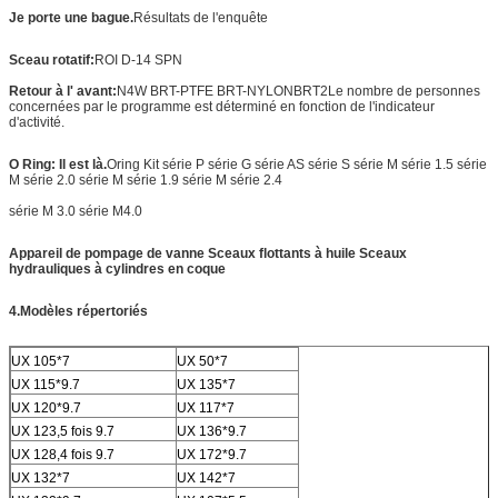
Je porte une bague.
Résultats de l'enquête
Sceau rotatif:
ROI D-14 SPN
Retour à l' avant:
N4W BRT-PTFE BRT-NYLON
BRT2
Le nombre de personnes
concernées par le programme est déterminé en fonction de l'indicateur
d'activité.
O Ring: Il est là.
Oring Kit série P série G série AS série S série M série 1.5 série
M série 2.0 série M série 1.9 série M série 2.4
série M 3.0 série M4.0
Appareil de pompage de vanne
Sceaux flottants à huile Sceaux
hydrauliques à cylindres en coque
4.
Modèles répertoriés
UX 105*7
UX 50*7
UX 115*9.7
UX 135*7
UX 120*9.7
UX 117*7
UX 123,5 fois 9.7
UX 136*9.7
UX 128,4 fois 9.7
UX 172*9.7
UX 132*7
UX 142*7