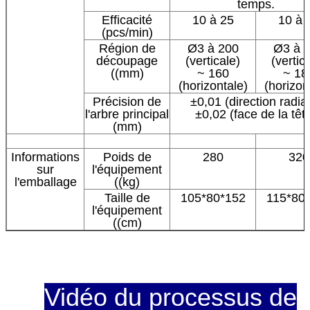
temps.
Efficacité
10 à 25
10 à 
(pcs/min)
Région de
Ø3 à 200
Ø3 à 
découpage
(verticale)
(vertic
((mm)
~ 160
~ 18
(horizontale)
(horizon
Précision de
±0,01 (direction radia
l'arbre principal
±0,02 (face de la têt
(mm)
Informations
Poids de
280
320
sur
l'équipement
l'emballage
((kg)
Taille de
105*80*152
115*80
l'équipement
((cm)
Vidéo du processus de