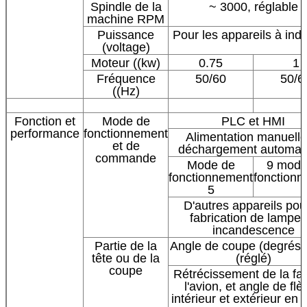
Spindle de la
~ 3000, réglable
machine RPM
Puissance
Pour les appareils à ind
(voltage)
Moteur ((kw)
0.75
1
Fréquence
50/60
50/6
((Hz)
Fonction et
Mode de
PLC et HMI
performance
fonctionnement
Alimentation manuelle
et de
déchargement automat
commande
Mode de
9 mode
fonctionnement
fonction
5
D'autres appareils pour
fabrication de lampes
incandescence
Partie de la
Angle de coupe (degrés)
tête ou de la
(réglé)
coupe
Rétrécissement de la fa
l'avion, et angle de fl
intérieur et extérieur e