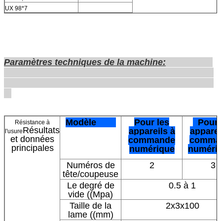
UX 98*7
Paramètres techniques de la machine:
Modèle
Pour les
Pour 
Résistance à
Résultats
appareils à
apparei
l'usure
et données
commande
comma
principales
numérique
numéri
Numéros de
2
3
tête/coupeuse
Le degré de
0.5 à 1
vide ((Mpa)
Taille de la
2x3x100
lame ((mm)