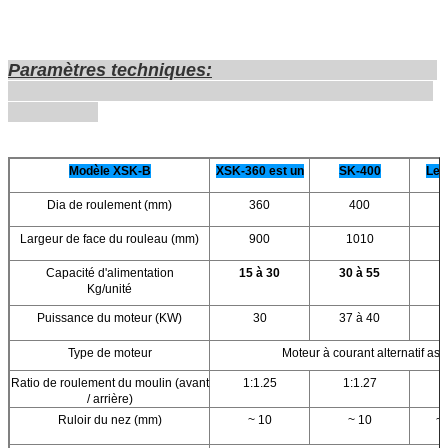
Paramètres techniques:
Modèle XSK-B
XSK-360 est un
SK-400
Le 
Dia de roulement (mm)
360
400
Largeur de face du rouleau (mm)
900
1010
Capacité d'alimentation
15 à 30
30 à 55
4
Kg/unité
Puissance du moteur (KW)
30
37 à 40
Type de moteur
Moteur à courant alternatif as
Ratio de roulement du moulin (avant
1:1.25
1:1.27
/ arrière)
Ruloir du nez (mm)
~ 10
~ 10
~ 