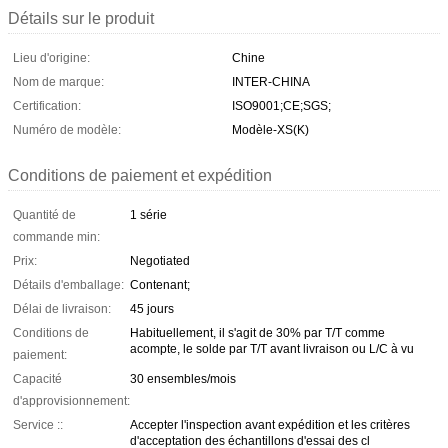
Détails sur le produit
Lieu d'origine:
Chine
Nom de marque:
INTER-CHINA
Certification:
ISO9001;CE;SGS;
Numéro de modèle:
Modèle-XS(K)
Conditions de paiement et expédition
Quantité de
1 série
commande min:
Prix:
Negotiated
Détails d'emballage:
Contenant;
Délai de livraison:
45 jours
Conditions de
Habituellement, il s'agit de 30% par T/T comme
acompte, le solde par T/T avant livraison ou L/C à vu
paiement:
Capacité
30 ensembles/mois
d'approvisionnement:
Service ::
Accepter l'inspection avant expédition et les critères
d'acceptation des échantillons d'essai des cl