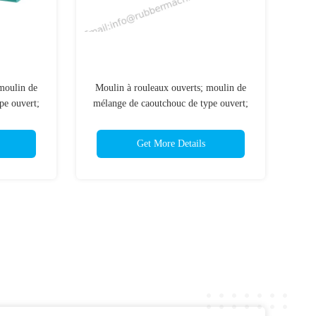
moulin de
Moulin à rouleaux ouverts; moulin de
pe ouvert;
mélange de caoutchouc de type ouvert;
série XSK-B
Get More Details