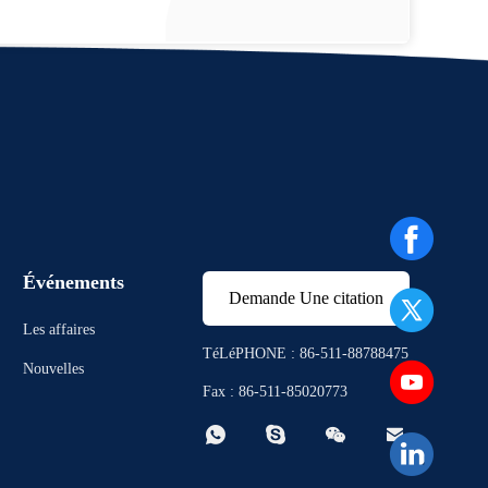
Événements
Demande Une citation
Les affaires
TéLéPHONE : 86-511-88788475
Nouvelles
Fax : 86-511-85020773



