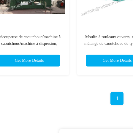
écoupeuse de caoutchouc/machine à
Moulin à rouleaux ouverts; 
caoutchouc/machine à dispersion;
mélange de caoutchouc de ty
Banbury Internal Kneader ;Pressure
série XK
nclosed Mixing Mill X(S) M-Series
Get More Details
Get More Details
1