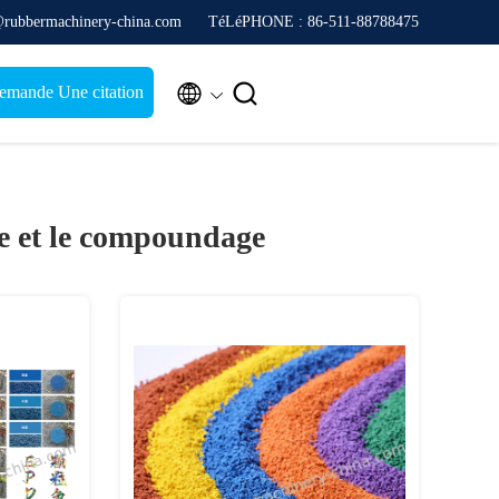
@rubbermachinery-china.com
TéLéPHONE : 86-511-88788475


emande Une citation
e et le compoundage