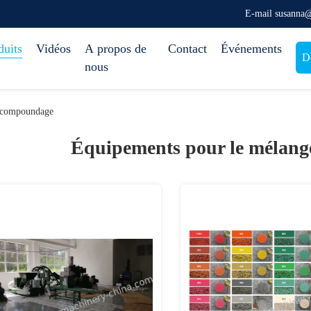
E-mail susanna
duits
Vidéos
A propos de
Contact
Événements
D
nous
e compoundage
Équipements pour le mélang