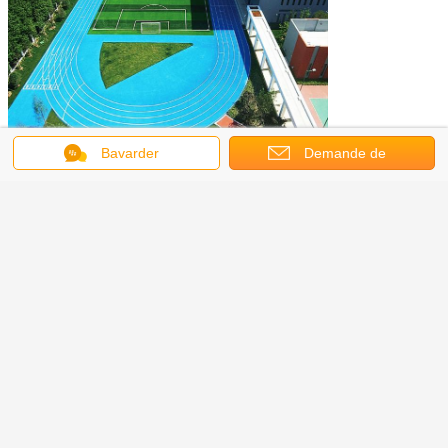
Bavarder
Demande de
soumission