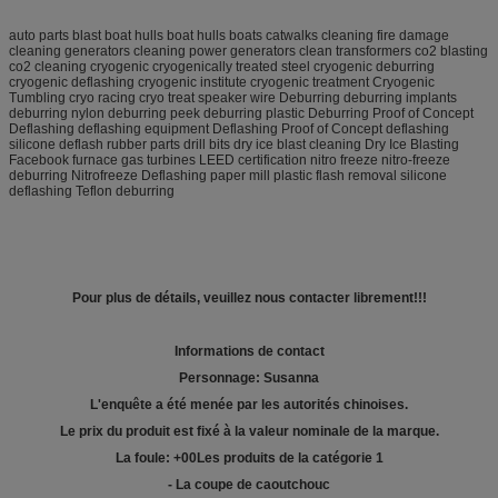
auto parts blast boat hulls boat hulls boats catwalks cleaning fire damage
cleaning generators cleaning power generators clean transformers co2 blasting
co2 cleaning cryogenic cryogenically treated steel cryogenic deburring
cryogenic deflashing cryogenic institute cryogenic treatment Cryogenic
Tumbling cryo racing cryo treat speaker wire Deburring deburring implants
deburring nylon deburring peek deburring plastic Deburring Proof of Concept
Deflashing deflashing equipment Deflashing Proof of Concept deflashing
silicone deflash rubber parts drill bits dry ice blast cleaning Dry Ice Blasting
Facebook furnace gas turbines LEED certification nitro freeze nitro-freeze
deburring Nitrofreeze Deflashing paper mill plastic flash removal silicone
deflashing Teflon deburring
Pour plus de détails, veuillez nous contacter librement!!!
Informations de contact
Personnage: Susanna
L'enquête a été menée par les autorités chinoises.
Le prix du produit est fixé à la valeur nominale de la marque.
La foule: +
00
Les produits de la catégorie 1
- La coupe de caoutchouc