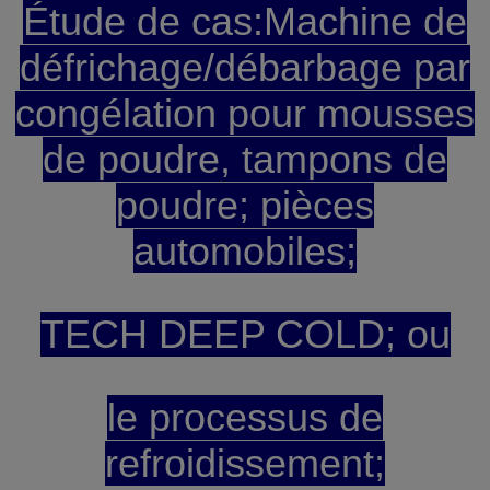
Étude de cas:Machine de
défrichage/débarbage par
congélation pour mousses
de poudre, tampons de
poudre; pièces
automobiles;
TECH DEEP COLD; ou
le processus de
refroidissement;