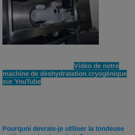
Vidéo de notre
machine de déshydratation cryogénique
sur YouTube
Pourquoi devrais-je utiliser la tondeuse