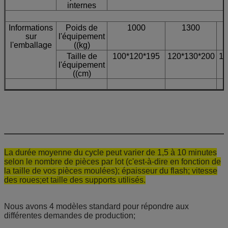
internes
Informations
Poids de
1000
1300
sur
l'équipement
l'emballage
((kg)
Taille de
100*120*195
120*130*200
14
l'équipement
((cm)
La durée moyenne du cycle peut varier de 1,5 à 10 minutes
selon le nombre de pièces par lot (c'est-à-dire en fonction de
la taille de vos pièces moulées); épaisseur du flash; vitesse
des roues;et taille des supports utilisés.
Nous avons 4 modèles standard pour répondre aux
différentes demandes de production;