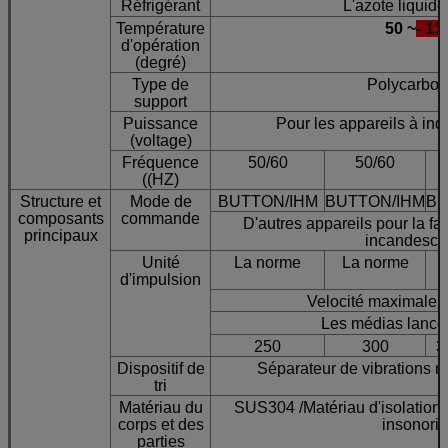
Réfrigérant
L'azote liquide
Température
50 ~
- 13
d'opération
(degré)
Type de
Polycarbon
support
Puissance
Pour les appareils à ind
(voltage)
Fréquence
50/60
50/60
((HZ)
Structure et
Mode de
BUTTON/IHM
BUTTON/IHM
BU
composants
commande
D'autres appareils pour la fa
principaux
incandesce
Unité
La norme
La norme
d'impulsion
Velocité maximale 
Les médias lancen
250
300
3
Dispositif de
Séparateur de vibrations r
tri
Matériau du
SUS304 /Matériau d'isolation 
corps et des
insonori
parties