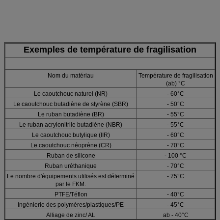
Exemples de température de fragilisation
Nom du matériau
Température de fragilisation
(ab) °C
Le caoutchouc naturel (NR)
- 60°C
Le caoutchouc butadiène de styrène (SBR)
- 50°C
Le ruban butadiène (BR)
- 55°C
Le ruban acrylonitrile butadiène (NBR)
- 55°C
Le caoutchouc butylique (IIR)
- 60°C
Le caoutchouc néoprène (CR)
- 70°C
Ruban de silicone
- 100 °C
Ruban uréthanique
- 70°C
Le nombre d'équipements utilisés est déterminé
- 75°C
par le FKM.
PTFE/Téflon
- 40°C
Ingénierie des polymères/plastiques/PE
- 45°C
Alliage de zinc/ AL
ab - 40°C