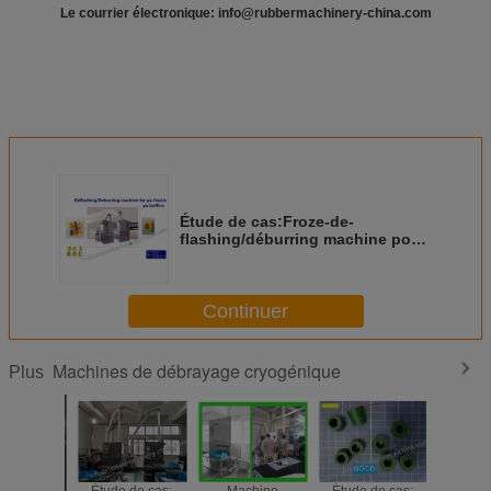
Le courrier électronique: info@rubbermachinery-china.com
Étude de cas:Froze-de-
flashing/déburring machine pour
les mousses en poudre, tampon
en poudre; pièces automobiles;
TECHNOLOGIE DEEP COLD
Continuer
Machines de débrayage cryogénique
Plus