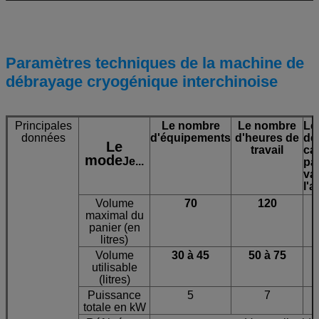
Paramètres techniques de la machine de
débrayage cryogénique interchinoise
Principales
Le nombre
Le nombre
Le
données
d'équipements
d'heures de
de 
Le
travail
ca
mode
Je...
par
va
l'a
Volume
70
120
maximal du
panier (en
litres)
Volume
30 à 45
50 à 75
utilisable
(litres)
Puissance
5
7
totale en kW