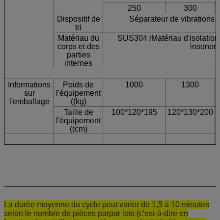
250
300
Dispositif de
Séparateur de vibrations 
tri
Matériau du
SUS304 /Matériau d'isolation
corps et des
insonori
parties
internes
Informations
Poids de
1000
1300
sur
l'équipement
l'emballage
((kg)
Taille de
100*120*195
120*130*200
l'équipement
((cm)
La durée moyenne du cycle peut varier de 1,5 à 10 minutes
selon le nombre de pièces par
par lots (c'est-à-dire en