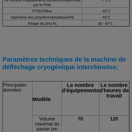
Le nombre d'équipements utilisés est déterminé
- 75°C
par le FKM.
PTFE/Téflon
- 40°C
Ingénierie des polymères/plastiques/PE
- 45°C
Alliage de zinc/ AL
ab - 40°C
Paramètres techniques de la machine de
défléchage cryogénique interchinoise;
Le nombre
Le nombre
Principales
données
d'équipements
d'heures de
travail
Modèle
l
Volume
70
120
maximal du
panier (en