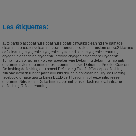
Les étiquettes:
auto parts blast boat hulls boat hulls boats catwalks cleaning fire damage
cleaning generators cleaning power generators clean transformers co2 blasting
co2 cleaning cryogenic cryogenically treated steel cryogenic deburring
cryogenic deflashing cryogenic institute cryogenic treatment Cryogenic
Tumbling cryo racing cryo treat speaker wire Deburring deburring implants
deburring nylon deburring peek deburring plastic Deburring Proof of Concept
Deflashing deflashing equipment Deflashing Proof of Concept deflashing
silicone deflash rubber parts drill bits dry ice blast cleaning Dry Ice Blasting
facebook furnace gas turbines LEED certification nitrofreeze nitrofreeze
deburring Nitrofreeze Deflashing paper mill plastic flash removal silicone
deflashing Teflon deburring