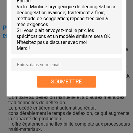
Pourquoi devrais-je utiliser la tondeuse
entièrement automatisée?
Machine de déblatissement, également appelée machine
de débarbage.
Bien que cette technologie de déflexion cryogénique
existe depuis plus de 50 ans, son introduction pratique a
eu lieu il y a environ 20 ans.
Ce procédé utilise de l'azote liquide, une rotation à grande
SOUMETTRE
vitesse et des médias (explosifs) en combinaisons
variables pour éliminer le flash de manière très précise,
économique et pratique.
Comparé au déflexion manuelle et à d'autres méthodes
traditionnelles de déflexion.
Le procédé entièrement automatisé réduit
considérablement le temps de déflexion, ce qui augmente
la capacité de production;
Il offre également une flexibilité complète aux processeurs
multi-matériaux.