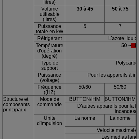
litres)
Volume
30 à 45
50 à 75
utilisable
(litres)
Puissance
5
7
totale en kW
Réfrigérant
L'azote liquid
Température
50 ~
- 1
d'opération
(degré)
Type de
Polycarbo
support
Puissance
Pour les appareils à in
(voltage)
Fréquence
50/60
50/60
((HZ)
Structure et
Mode de
BUTTON/IHM
BUTTON/IHM
B
composants
commande
D'autres appareils pour la f
principaux
incandesc
Unité
La norme
La norme
d'impulsion
Velocité maximale 
Les médias lance