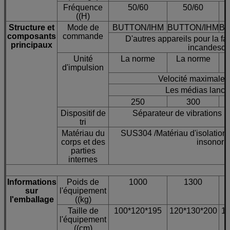
Fréquence
50/60
50/60
((H)
Structure et
Mode de
BUTTON/IHM
BUTTON/IHM
BU
composants
commande
D'autres appareils pour la fa
principaux
incandesc
Unité
La norme
La norme
d'impulsion
Velocité maximale 
Les médias lancen
250
300
3
Dispositif de
Séparateur de vibrations r
tri
Matériau du
SUS304 /Matériau d'isolation 
corps et des
insonori
parties
internes
Informations
Poids de
1000
1300
sur
l'équipement
l'emballage
((kg)
Taille de
100*120*195
120*130*200
14
l'équipement
((cm)