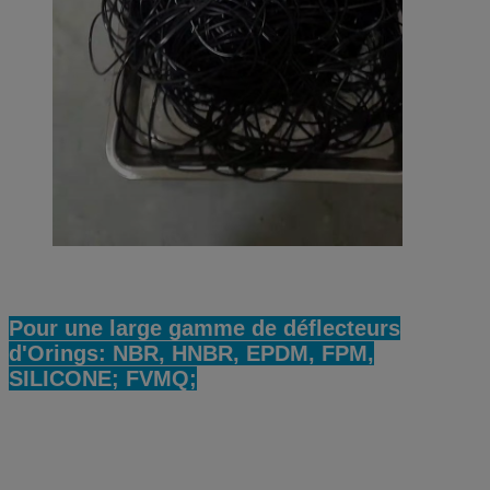
Pour une large gamme de déflecteurs
d'Orings: NBR, HNBR, EPDM, FPM,
SILICONE; FVMQ;