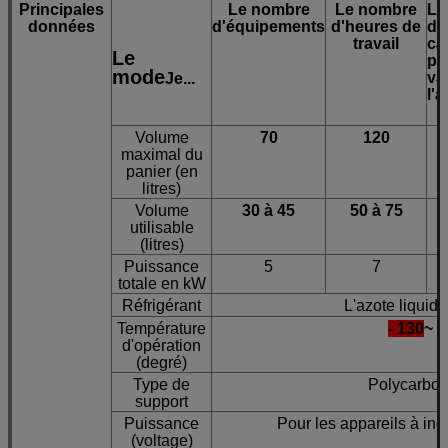
Principales
Le nombre
Le nombre
Le
données
d'équipements
d'heures de
de 
travail
ca
Le
par
mode
va
Je...
l'a
Volume
70
120
maximal du
panier (en
litres)
Volume
30 à 45
50 à 75
utilisable
(litres)
Puissance
5
7
totale en kW
Réfrigérant
L'azote liquide
Température
- 130
~ 5
d'opération
(degré)
Type de
Polycarbon
support
Puissance
Pour les appareils à ind
(voltage)