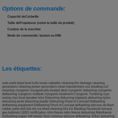
Options de commande:
Capacité de
Corbeille
Taille de
Propulseur (selon la taille du produit)
Couleur de la machine
Mode de commande: bouton ou HMI
Les étiquettes:
auto parts blast boat hulls boats catwalks cleaning fire damage cleaning
generators cleaning power generators clean transformers co2 blasting co2
cleaning cryogenic cryogenically treated steel cryogenic deburring cryogenic
deflashing cryogenic institute cryogenic treatment Cryogenic Tumbling cryo
racing cryo treat speaker wire Deburring deburring implants deburring nylon
deburring peek deburring plastic Deburring Proof of Concept Deflashing
deflashing equipment Deflashing Proof of Concept deflashing silicone de flash
rubber parts drill bits dry ice blast cleaning Dry Ice Blasting Facebook furnace
gas turbines LEED certification nitro-freeze nitro-freeze deburring Nitrofreeze
Deflashing paper mill plastic flash removal silicone deflashing Teflon deburring