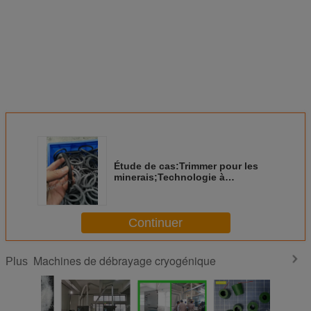
Étude de cas:Trimmer pour les
minerais;Technologie à
froid;Processus de
refroidissement;Traitement
cryogénique;Équipement de
Continuer
congélation;Système de
défléchage;
Machines de débrayage cryogénique
Plus