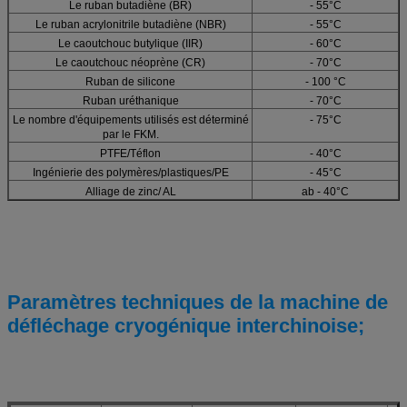
Le ruban butadiène (BR)
- 55°C
Le ruban acrylonitrile butadiène (NBR)
- 55°C
Le caoutchouc butylique (IIR)
- 60°C
Le caoutchouc néoprène (CR)
- 70°C
Ruban de silicone
- 100 °C
Ruban uréthanique
- 70°C
Le nombre d'équipements utilisés est déterminé
- 75°C
par le FKM.
PTFE/Téflon
- 40°C
Ingénierie des polymères/plastiques/PE
- 45°C
Alliage de zinc/ AL
ab - 40°C
Paramètres techniques de la machine de
défléchage cryogénique interchinoise;