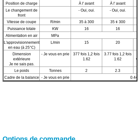
Position de charge
À l' avant
À l' avant
Le changement de
- Oui, oui.
- Oui, oui.
front
Vitesse de coupe
R/min
35 à 300
35 ¢ 300
Puissance totale
KW
16
16
Alimentation en air
MPa
L'approvisionnement
L/min
15
20
en eau (à 25°C)
Dimension
- Je vous en prie
377 fois 1,2 fois
3.77 fois 1,2 fois
3
extérieure
1.62
1.62
vo
Je ne sais pas.
Le poids
Tonnes
2
2.3
Cadre de la balance
- Je vous en prie
0.44 
Options de commande