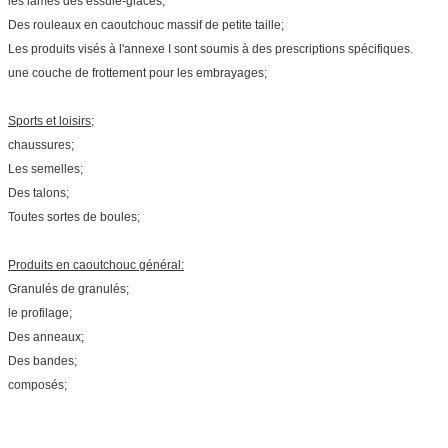
les lames des essuie-glaces;
Des rouleaux en caoutchouc massif de petite taille;
Les produits visés à l'annexe I sont soumis à des prescriptions spécifiques.
une couche de frottement pour les embrayages;
Sports et loisirs;
chaussures;
Les semelles;
Des talons;
Toutes sortes de boules;
Produits en caoutchouc général:
Granulés de granulés;
le profilage;
Des anneaux;
Des bandes;
composés;