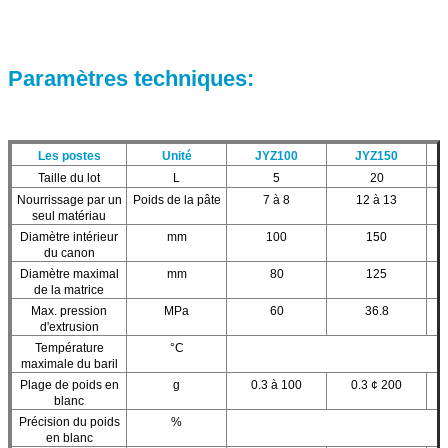
Paramètres techniques:
Les postes
Unité
JYZ100
JYZ150
Taille du lot
L
5
20
Nourrissage par un
Poids de la pâte
7 à 8
12 à 13
seul matériau
Diamètre intérieur
mm
100
150
du canon
Diamètre maximal
mm
80
125
de la matrice
Max. pression
MPa
60
36.8
d'extrusion
Température
°C
maximale du baril
Plage de poids en
g
0.3 à 100
0.3 ¢ 200
blanc
Précision du poids
%
en blanc