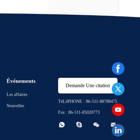
Événements
Demande Une citation
Les affaires
TéLéPHONE : 86-511-88788475
Nouvelles
Fax : 86-511-85020773



