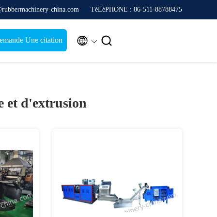
@rubbermachinery-china.com
TéLéPHONE : 86-511-88788475


emande Une citation
 et d'extrusion