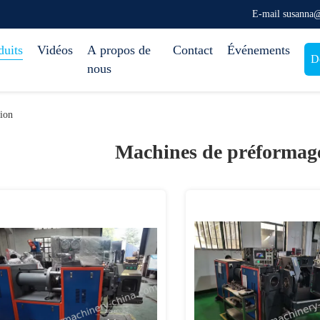
E-mail susanna
duits
Vidéos
A propos de
Contact
Événements
D
nous
sion
Machines de préformage