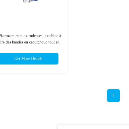
éformateurs et extrudeuses; machine à
aire des bandes en caoutchouc tout en
; machine universelle pour les bandes
en caoutchouc; préformateur de
Get More Details
précision;
1