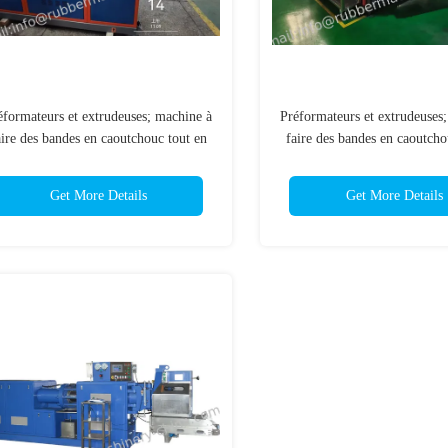
éformateurs et extrudeuses; machine à
Préformateurs et extrudeuses
aire des bandes en caoutchouc tout en
faire des bandes en caoutcho
; machine universelle pour les bandes
un; machine universelle pour
en caoutchouc; préformateur de
en caoutchouc; préformat
Get More Details
Get More Details
précision;
précision;