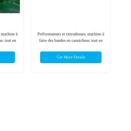
; machine à
Préformateurs et extrudeuses; machine à
uc tout en
faire des bandes en caoutchouc tout en
 les bandes
un; machine universelle pour les bandes
eur de
en caoutchouc; préformateur de
Get More Details
précision;