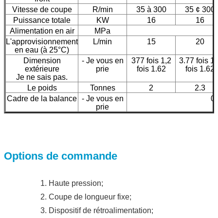
Vitesse de coupe
R/min
35 à 300
35 ¢ 300
Puissance totale
KW
16
16
Alimentation en air
MPa
L'approvisionnement
L/min
15
20
en eau (à 25°C)
Dimension
- Je vous en
377 fois 1,2
3.77 fois 1,
extérieure
prie
fois 1.62
fois 1.62
Je ne sais pas.
Le poids
Tonnes
2
2.3
Cadre de la balance
- Je vous en
0.
prie
Options de commande
1. Haute pression;
2. Coupe de longueur fixe;
3. Dispositif de rétroalimentation;