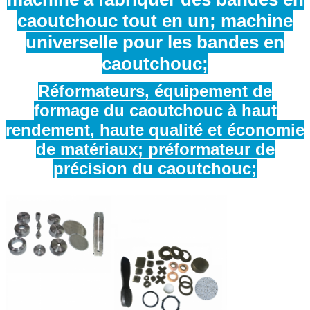
caoutchouc tout en un; machine
universelle pour les bandes en
caoutchouc;
Réformateurs, équipement de
formage du caoutchouc à haut
rendement, haute qualité et économie
de matériaux; préformateur de
précision du caoutchouc;