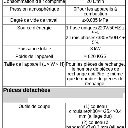
Consommation d'air comprimé
20 L/min
Pression atmosphérique
0Pour les appareils à
combustion
Degré de vide de travail
≤-0,035 MPa
Source d'énergie
1.Fase uniquex220V/50HZ ±
5%
2.Trois phasesx380V/50HZ ±
5%
Puissance totale
3 kW
Poids de l'appareil
≈ 820 KGS
Taille de l'appareil (L × W × H)
Pour les pièces de rechange,
le nombre de pièces de
rechange doit être le même
que le nombre de pièces de
rechange.
Pièces détachées
Outils de coupe
(1) couteau
circulaire:Φ80×Φ25.4×0.4
mm (alliage dur)
(2) couteau à
bande:80×7×0,3 mm (alliage