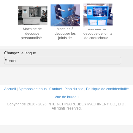
achine de
Étude de cas-1:
Machine de
Machine à
Ma
upe de joints
Filtres à huile en
découpe de
découper à
d
aoutchouc à
rotation joints:
mandrin pour
mandrille; double-
pers
rois arbres
joints coupés
ceinture en latex ;
coupeuse;
pou
le standard
utilisés sur les
Machine de
machine à couper
extr
(2011)
filtres à huile
découpe de
les joints et les
longu
Changez la langue
bandes en latex ;
éclaboussures;
mm
coupeuse de
French
joints; coupeuse
de joints;
Accueil
|
A propos de nous
|
Contact
|
Plan du site
|
Politique de confidentialité
Vue de bureau
Copyright © 2016 - 2026 INTER-CHINA RUBBER MACHINERY CO., LTD..
All rights reserved.
Laisser 