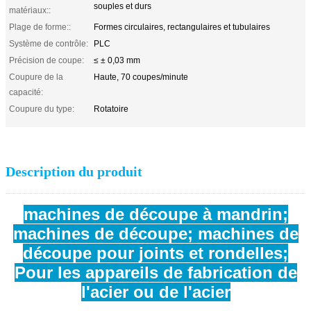
souples et durs
matériaux::
Plage de forme::
Formes circulaires, rectangulaires et tubulaires
Système de contrôle:
PLC
Précision de coupe:
≤ ± 0,03 mm
Coupure de la
Haute, 70 coupes/minute
capacité:
Coupure du type:
Rotatoire
Description du produit
machines de découpe à mandrin;
machines de découpe; machines de
découpe pour joints et rondelles;
Pour les appareils de fabrication de
l'acier ou de l'acier