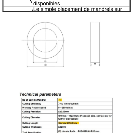
√
disponibles
Le simple placement de mandrels sur
√
une broche tournante
Performance de coupe de haute
√
précision
Diamètre extérieur du support (OD)
√
jusqu'à 230 mm
Épaisseur de paroi du tube de support
√
jusqu'à 22 mm