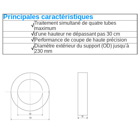
Principales caractéristiques
Traitement simultané de quatre tubes
√
maximum
√
d'une hauteur ne dépassant pas 30 cm
√
Performance de coupe de haute précision
Diamètre extérieur du support (OD) jusqu'à
√
230 mm
√
Paroi du tube de support jusqu'à 22 mm
√
Le simple placement de mandrels sur une broche
tournante
√
Les tubes moulés ou extrudés sont disponibles