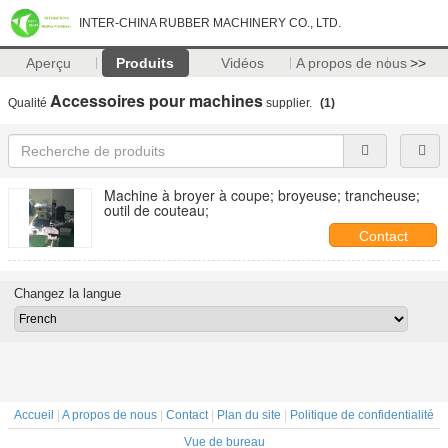
INTER-CHINA RUBBER MACHINERY CO., LTD.
Aperçu
Produits
Vidéos
A propos de nous
>>
Accessoires pour machines
Qualité
supplier.
(1)
Machine à broyer à coupe; broyeuse; trancheuse;
outil de couteau;
Contact
Changez la langue
Accueil
|
A propos de nous
|
Contact
|
Plan du site
|
Politique de confidentialité
Vue de bureau