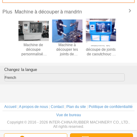
Machine à découper à mandrin
Plus
ine à
Machine de
Machine à
Machine de
Étude de 
per à
découpe
découper les
découpe de joints
Filtres à 
; double-
personnalisée
joints de
de caoutchouc à
rotation 
euse;
pour tuyaux
caoutchouc
trois arbres
joints c
à couper
extrudés d'une
(2013)
modèle standard
utilisés 
ts et les
longueur de 250
(2011)
filtres à
Changez la langue
ssures;
mm (2016)
use de
French
coupeuse
ints;
Accueil
|
A propos de nous
|
Contact
|
Plan du site
|
Politique de confidentialité
Vue de bureau
Copyright © 2016 - 2026 INTER-CHINA RUBBER MACHINERY CO., LTD..
All rights reserved.