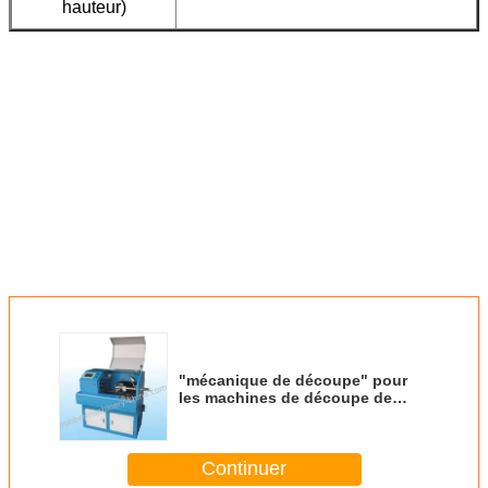
hauteur)
"mécanique de découpe" pour
les machines de découpe de
caoutchouc à joints à axe
unique;
Continuer