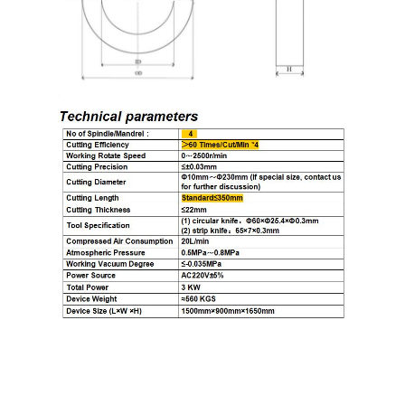
Épaisseur de paroi du tube de support
√
jusqu'à 22 mm
Le simple placement de mandrels sur
√
une broche tournante
Les tubes moulés ou extrudés sont
√
disponibles