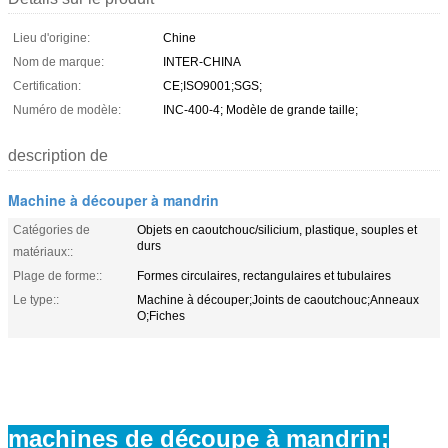
Lieu d'origine:
Chine
Nom de marque:
INTER-CHINA
Certification:
CE;ISO9001;SGS;
Numéro de modèle:
INC-400-4; Modèle de grande taille;
description de
Machine à découper à mandrin
Catégories de
Objets en caoutchouc/silicium, plastique, souples et
durs
matériaux::
Plage de forme::
Formes circulaires, rectangulaires et tubulaires
Le type::
Machine à découper;Joints de caoutchouc;Anneaux
O;Fiches
machines de découpe à mandrin;