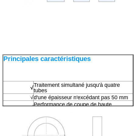
Principales caractéristiques
Traitement simultané jusqu'à quatre
√
tubes
√
d'une épaisseur n'excédant pas 50 mm
Performance de coupe de haute
√
précision
Diamètre extérieur du support (OD)
√
jusqu'à 230 mm
Longueur du tube de coupe de support
√
jusqu'à 350 mm