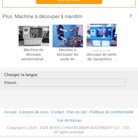
Machine à découper à mandrin
Plus
ine à
Machine de
Machine à
Machine de
Étude de 
per à
découpe
découper les
découpe de joints
Filtres à 
; double-
personnalisée
joints de
de caoutchouc à
rotation 
euse;
pour tuyaux
caoutchouc
trois arbres
joints c
à couper
extrudés d'une
(2013)
modèle standard
utilisés 
ts et les
longueur de 250
(2011)
filtres à
Changez la langue
ssures;
mm (2016)
use de
French
coupeuse
ints;
Accueil
|
A propos de nous
|
Contact
|
Plan du site
|
Politique de confidentialité
Vue de bureau
Copyright © 2016 - 2026 INTER-CHINA RUBBER MACHINERY CO., LTD..
All rights reserved.