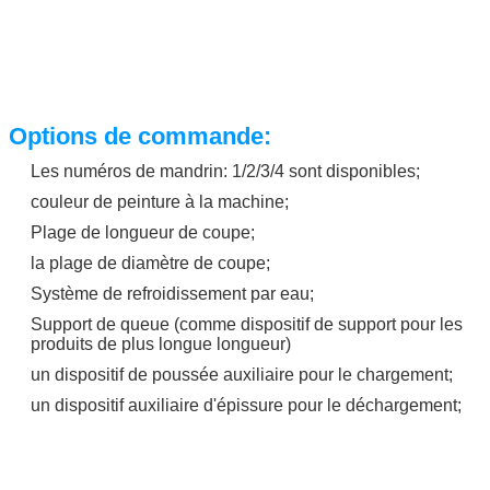
H)
× 1120 mm
1120 mm
Pièces détachées
Outils de coupe
(1) couteau
circulaire:Φ60×Φ25,4×0
mm
Options de commande:
(2) couteau à bande: 65 
Les numéros de mandrin: 1/2/3/4 sont disponibles;
× 0,3 mm
Coupe Mandrin/fuseau
taille du produit adaptée
couleur de peinture à la machine;
la découpe
Plage de longueur de coupe;
la plage de diamètre de coupe;
Système de refroidissement par eau;
Support de queue (comme dispositif de support pour les
produits de plus longue longueur)
un dispositif de poussée auxiliaire pour le chargement;
un dispositif auxiliaire d'épissure pour le déchargement;