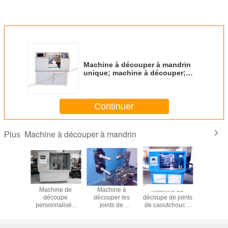
Machine à découper à mandrin
unique; machine à découper;
machine à couper les joints et les
éclaboussures; coupeuses de
joints; coupeuses de joints;
Continuer
Machine à découper à mandrin
Plus
ine à
Machine de
Machine à
Machine de
Étude de 
per à
découpe
découper les
découpe de joints
Filtres à 
; double-
personnalisée
joints de
de caoutchouc à
rotation 
euse;
pour tuyaux
caoutchouc
trois arbres
joints c
à couper
extrudés d'une
(2013)
modèle standard
utilisés 