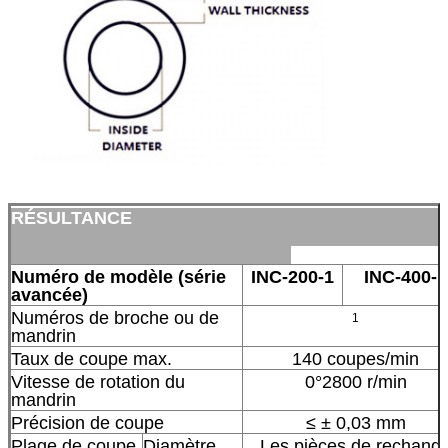
RÉSULTANCE
Numéro de modèle (série
INC-200-1
INC-400-1
avancée)
Numéros de broche ou de
1
mandrin
Taux de coupe max.
140 coupes/min
Vitesse de rotation du
0°2800 r/min
mandrin
Précision de coupe
≤ ± 0,03 mm
Plage de coupe
Diamètre
Les pièces de rechang