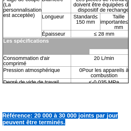
(La
doivent être équipées d'
personnalisation
dispositif de rechange.
est acceptée)
Longueur
Standard≤
Taille
150 mm
importante≤
mm
Épaisseur
≤ 28 mm
Les spécifications
Consommation d'air
20 L/min
comprimé
Pression atmosphérique
0Pour les appareils à
combustion
Degré de vide de travail
≤-0,035 MPa
Source d'énergie
1.Fase unique x 220V/5
± 5%
2. trois phases x380V/5
± 5%
Puissance totale
2 à 2,5 kW
Référence: 20 000 à 30 000 joints par jour
Poids de l'appareil
≈ 280 KGS
≈ 320 KG
peuvent être terminés.
Taille de l'appareil (L × W ×
1150 × 750
1650 × 750