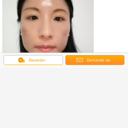
Bavarder
Demande de
soumission
Changez la langue
French