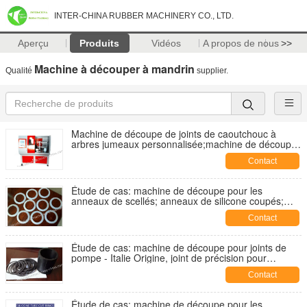
INTER-CHINA RUBBER MACHINERY CO., LTD.
Aperçu
Produits
Vidéos
A propos de nous
>>
Machine à découper à mandrin
Qualité
supplier.
Machine de découpe de joints de caoutchouc à
arbres jumeaux personnalisée;machine de découpe
à machine à laver;équiomente de coupe de siège de
Contact
joints de caoutchouc
Étude de cas: machine de découpe pour les
anneaux de scellés; anneaux de silicone coupés;
joints de scellés pour les bouteilles;
Contact
Étude de cas: machine de découpe pour joints de
pompe - Italie Origine, joint de précision pour
pompe;
Contact
Étude de cas: machine de découpe pour les