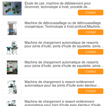
Étude de cas: machine de déblaiement pour
Grommet; technologie à froid; procédé de
refroidissement; traitement cryogénique; équipement
Contact
de congélation;
Machine de débroussaillage ou de débroussaillage
cryogénique; Technologie à froid profond;Machine
de débroussaillage à l'azote;Machine de
Contact
débroussaillage par soufflage
Machine de chargement automatique de ressorts
pour joints d'huile, joints d'huile de squelette, joints
d'huile hydrauliques, pour CFW.LYO.CHR.PHLE.
Contact
SIMRIT
Machine de chargement automatique de ressorts
pour joints d'huile, joints d'huile de squelette, joints
d'huile hydrauliques, pour CFW.LYO.CHR.PHLE.
Contact
SIMRIT
Machine de chargement à ressort entièrement
automatique pour les joints d'huile avec éjecteur
d'huile, machine d'alimentation à ressort pour les
Contact
joints d'huile;
Machine de chargement à ressort entièrement
automatique pour joint d'huile avec éjecteur d'huile