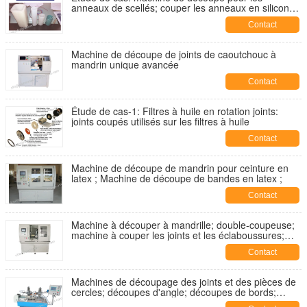
anneaux de scellés; couper les anneaux en silicone;
couper les joints et les laveuses en silicone;
Contact
Machine de découpe de joints de caoutchouc à
mandrin unique avancée
Contact
Étude de cas-1: Filtres à huile en rotation joints:
joints coupés utilisés sur les filtres à huile
Contact
Machine de découpe de mandrin pour ceinture en
latex ; Machine de découpe de bandes en latex ;
Contact
Machine à découper à mandrille; double-coupeuse;
machine à couper les joints et les éclaboussures;
coupeuse de joints; coupeuse de joints;
Contact
Machines de découpage des joints et des pièces de
cercles; découpes d'angle; découpes de bords;
découpes flash; modèle YA-MM-200A