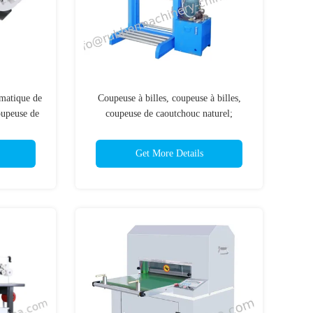
atique de
Coupeuse à billes, coupeuse à billes,
oupeuse de
coupeuse de caoutchouc naturel;
; Machine
machine de découpe de caoutchouc
 tubes;
Get More Details