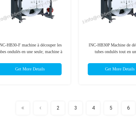
NC-HB30-F machine à découper les
INC-HB30P Machine de dé
ubes ondulés en une seule; machine à
tubes ondulés tout en u
couper les tubes; machine à couper les
cutter;machine de découpe
tubes; machine à couper les tubes
automatique de découpe de
Get More Details
Get More Details
automatique;
2
3
4
5
6