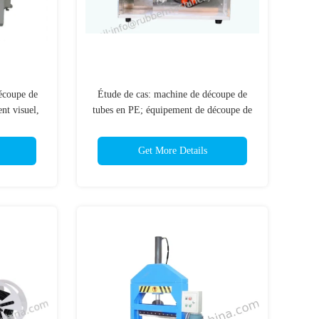
coupe de
Étude de cas: machine de découpe de
nt visuel,
tubes en PE; équipement de découpe de
automatique
tubes en PE; machine de découpe de
;
tubes en PE;
Get More Details