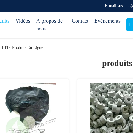
E-mail susanna
duits
Vidéos
A propos de
Contact
Événements
D
nous
D. Produits En Ligne
produits