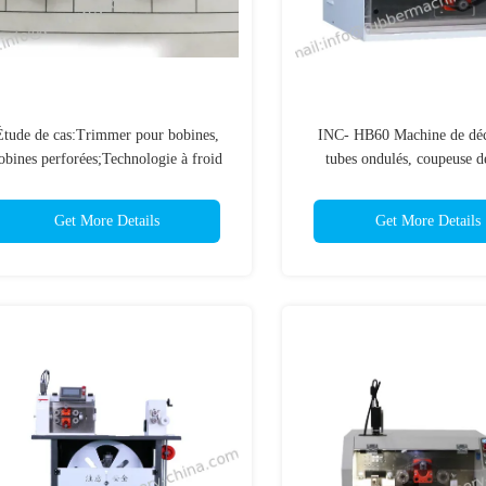
Étude de cas:Trimmer pour bobines,
INC- HB60 Machine de dé
obines perforées;Technologie à froid
tubes ondulés, coupeuse d
profond;Processus de
coupeuse de tuyaux; mac
refroidissement;Traitement
découpe; machine automat
Get More Details
Get More Details
yogénique;Équipement de congélation;
découpe de tubes;