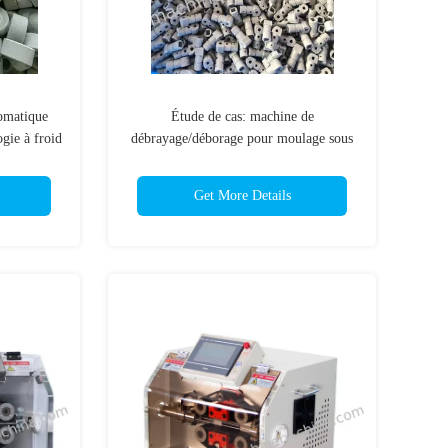
omatique
Étude de cas: machine de
gie à froid
débrayage/déborage pour moulage sous
e
pression de zinc, métal NF, technologie
ment
à froid profond;processus de
Get More Details
ongélation;
refroidissement;