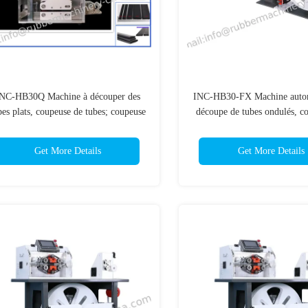
NC-HB30Q Machine à découper des
INC-HB30-FX Machine autom
bes plats, coupeuse de tubes; coupeuse
découpe de tubes ondulés, c
e tuyaux; machine à couper; machine
tubes; Machine de découpe
automatique à couper des tubes;
automatique de découpe de
Get More Details
Get More Details