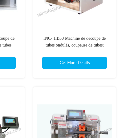
coupe de
INC- HB30 Machine de découpe de
e tubes;
tubes ondulés, coupeuse de tubes;
hine de
coupeuse de tuyaux; machine de
ique de
découpe; machine automatique de
Get More Details
découpe de tubes;