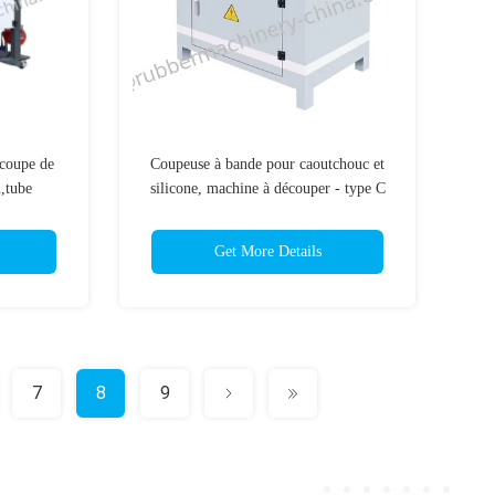
coupe de
Coupeuse à bande pour caoutchouc et
n,tube
silicone, machine à découper - type C
;machine
 tubes;
Get More Details
7
8
9