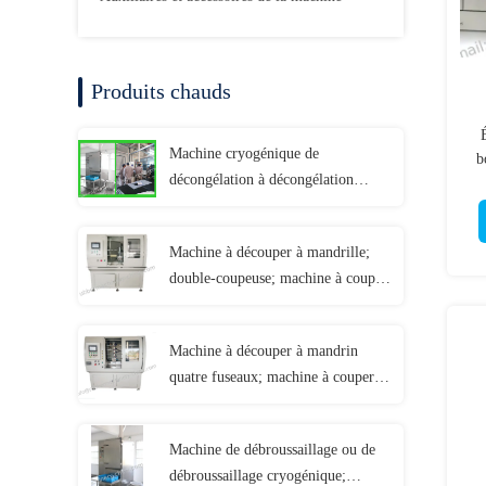
Produits chauds
Machine cryogénique de
b
décongélation à décongélation
avancée; traitement à froid;
cr
méthode de congélation;
Machine à découper à mandrille;
double-coupeuse; machine à couper
les joints et les éclaboussures;
coupeuse de joints; coupeuse de
Machine à découper à mandrin
joints;
quatre fuseaux; machine à couper
les joints et les rondelles; coupeuses
de joints; coupeuses de joints;
Machine de débroussaillage ou de
débroussaillage cryogénique;