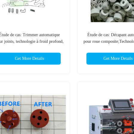
Étude de cas: Trimmer automatique
Étude de cas: Décapant aut
ur joints, technologie à froid profond,
pour roue composite;Technolo
rocédé de refroidissement, traitement
profond;Processus d
ogénique, équipement de congélation,
refroidissement;Traite
Get More Details
Get More Details
cryogénique;Équipement de c