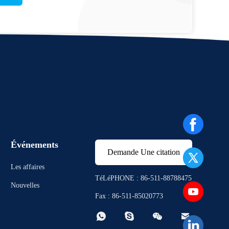
Événements
Demande Une citation
Les affaires
TéLéPHONE : 86-511-88788475
Nouvelles
Fax : 86-511-85020773



