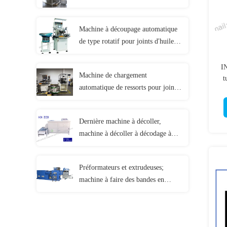
Technologie à froid
profond;Machine de débroussaillage
Machine à découpage automatique
à l'azote;Machine de
de type rotatif pour joints d'huile et
débroussaillage par soufflage
pièces en caoutchouc;Machine à
découpage sous vide;Trimmer de
I
Machine de chargement
caoutchouc;Trimmers d'angle
t
automatique de ressorts pour joints
t
d'huile, joints d'huile de squelette,
joints d'huile hydraulique, pour
Dernière machine à décoller,
NOK. CFW. LYO. CHR. PHLE.
machine à décoller à décodage à
SIMRIT
spins - modèle HX-300.
Préformateurs et extrudeuses;
machine à faire des bandes en
caoutchouc tout en un; machine
universelle pour les bandes en
caoutchouc; préformateur de