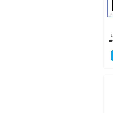
précision;
I
tu
d