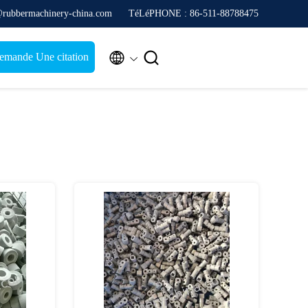
@rubbermachinery-china.com
TéLéPHONE : 86-511-88788475


emande Une citation