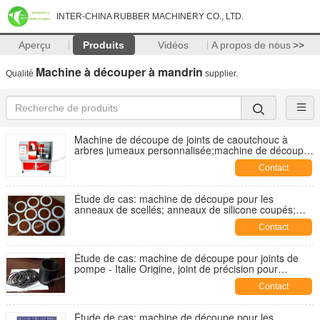
INTER-CHINA RUBBER MACHINERY CO., LTD.
Aperçu
Produits
Vidéos
A propos de nous
>>
Machine à découper à mandrin
Qualité
supplier.
Machine de découpe de joints de caoutchouc à
arbres jumeaux personnalisée;machine de découpe
à machine à laver;équiomente de coupe de siège de
Contact
joints de caoutchouc
Étude de cas: machine de découpe pour les
anneaux de scellés; anneaux de silicone coupés;
joints de scellés pour les bouteilles;
Contact
Étude de cas: machine de découpe pour joints de
pompe - Italie Origine, joint de précision pour
pompe;
Contact
Étude de cas: machine de découpe pour les