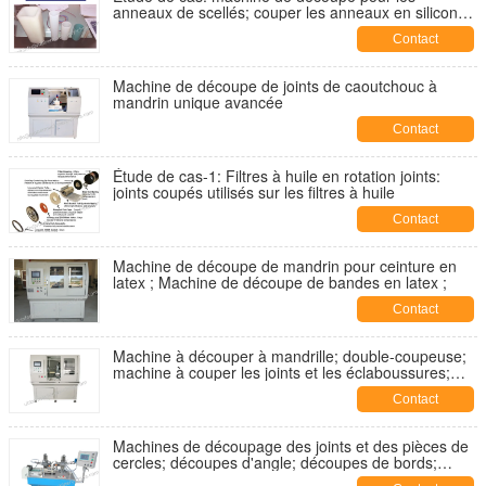
anneaux de scellés; couper les anneaux en silicone;
couper les joints et les laveuses en silicone;
Contact
Machine de découpe de joints de caoutchouc à
mandrin unique avancée
Contact
Étude de cas-1: Filtres à huile en rotation joints:
joints coupés utilisés sur les filtres à huile
Contact
Machine de découpe de mandrin pour ceinture en
latex ; Machine de découpe de bandes en latex ;
Contact
Machine à découper à mandrille; double-coupeuse;
machine à couper les joints et les éclaboussures;
coupeuse de joints; coupeuse de joints;
Contact
Machines de découpage des joints et des pièces de
cercles; découpes d'angle; découpes de bords;
découpes flash; modèle YA-MM-200A