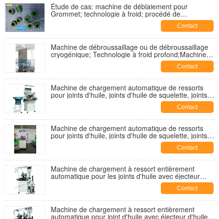
Étude de cas: machine de déblaiement pour
Grommet; technologie à froid; procédé de
refroidissement; traitement cryogénique; équipement
Contact
de congélation;
Machine de débroussaillage ou de débroussaillage
cryogénique; Technologie à froid profond;Machine
de débroussaillage à l'azote;Machine de
Contact
débroussaillage par soufflage
Machine de chargement automatique de ressorts
pour joints d'huile, joints d'huile de squelette, joints
d'huile hydrauliques, pour CFW.LYO.CHR.PHLE.
Contact
SIMRIT
Machine de chargement automatique de ressorts
pour joints d'huile, joints d'huile de squelette, joints
d'huile hydrauliques, pour CFW.LYO.CHR.PHLE.
Contact
SIMRIT
Machine de chargement à ressort entièrement
automatique pour les joints d'huile avec éjecteur
d'huile, machine d'alimentation à ressort pour les
Contact
joints d'huile;
Machine de chargement à ressort entièrement
automatique pour joint d'huile avec éjecteur d'huile